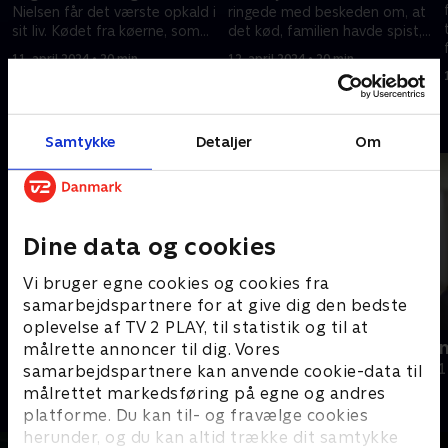
Nielsen får det værste opkald i
ringede med beskeden om, at
sit liv. Kødet fra køerne, som
det kød, familien havde spist,
han har sendt til test, er fyldt
var fyldt med det giftige stof
11. april 2024 • 20 min
12. april 2024 • 20 min
med PFOS.
PFOS.
Andre så også
Samtykke
Detaljer
Om
Dine data og cookies
Vi bruger egne cookies og cookies fra
samarbejdspartnere for at give dig den bedste
oplevelse af TV 2 PLAY, til statistik og til at
Må jeg være mor?
Pigen på den
målrette annoncer til dig. Vores
Dokumentar • 1 sæsoner
Dokumentar • 1
samarbejdspartnere kan anvende cookie-data til
målrettet markedsføring på egne og andres
platforme. Du kan til- og fravælge cookies
herunder, og du kan altid trække dit samtykke