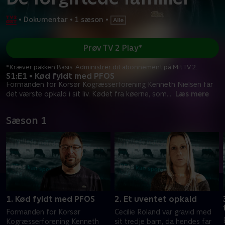
•
Dokumentar
•
1 sæson
•
Prøv TV 2 Play*
*Kræver pakken Basis. Administrer dit abonnement på Mit TV 2.
S1:E1 • Kød fyldt med PFOS
Formanden for Korsør Kogræsserforening Kenneth Nielsen får
det værste opkald i sit liv. Kødet fra køerne, som
...
Læs mere
Sæson 1
1. Kød fyldt med PFOS
2. Et uventet opkald
Formanden for Korsør
Cecilie Roland var gravid med
Kogræsserforening Kenneth
sit tredje barn, da hendes far