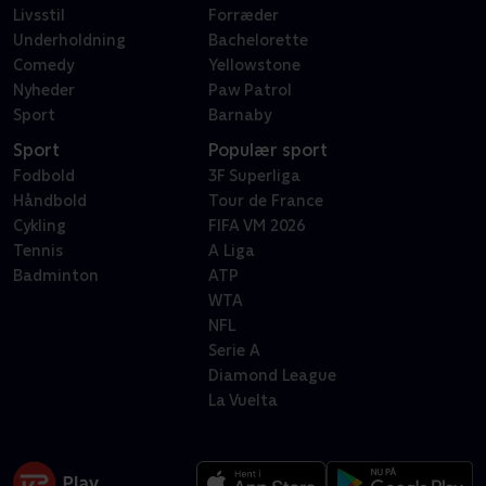
Livsstil
Forræder
Underholdning
Bachelorette
Comedy
Yellowstone
Nyheder
Paw Patrol
Sport
Barnaby
Sport
Populær sport
Fodbold
3F Superliga
Håndbold
Tour de France
Cykling
FIFA VM 2026
Tennis
A Liga
Badminton
ATP
WTA
NFL
Serie A
Diamond League
La Vuelta