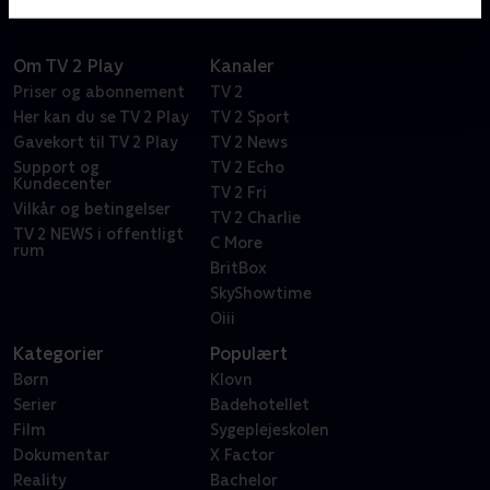
Om TV 2 Play
Kanaler
Priser og abonnement
TV 2
Her kan du se TV 2 Play
TV 2 Sport
Gavekort til TV 2 Play
TV 2 News
Support og
TV 2 Echo
Kundecenter
TV 2 Fri
Vilkår og betingelser
TV 2 Charlie
TV 2 NEWS i offentligt
C More
rum
BritBox
SkyShowtime
Oiii
Kategorier
Populært
Børn
Klovn
Serier
Badehotellet
Film
Sygeplejeskolen
Dokumentar
X Factor
Reality
Bachelor