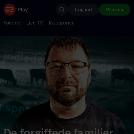
Log ind
Prøv nu
Forside
Live TV
Kategorier
De forgiftede familier