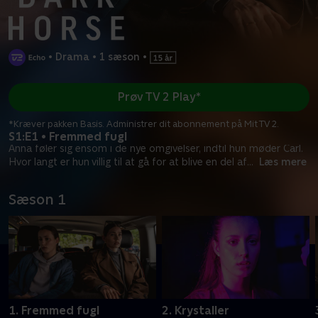
•
Drama
•
1 sæson
•
Prøv TV 2 Play*
*Kræver pakken Basis. Administrer dit abonnement på Mit TV 2.
S1:E1 • Fremmed fugl
Anna føler sig ensom i de nye omgivelser, indtil hun møder Carl.
Hvor langt er hun villig til at gå for at blive en del af
...
Læs mere
Sæson 1
1. Fremmed fugl
2. Krystaller