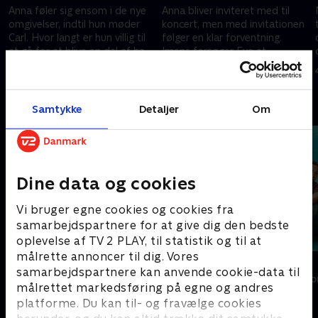
Anna føler sig ensom i de nye
Anna bliver inviteret med til
omgivelser, indtil hun møder
koncert, men med invitationen
Carl. Hvor langt er hun villig til
følger en klar forventning.
at gå for at blive en del af hans
Imens forsøger Eva at
inderkreds?
håndtere deres skrantende
21. januar 2024 • 35 min
28. januar 2024 • 35 min
økonomi.
Andre så også
Samtykke
Detaljer
Om
Dine data og cookies
Vi bruger egne cookies og cookies fra
samarbejdspartnere for at give dig den bedste
oplevelse af TV 2 PLAY, til statistik og til at
målrette annoncer til dig. Vores
Dag & nat
Løgnen
samarbejdspartnere kan anvende cookie-data til
Drama • 2 sæsoner
Drama • 1 sæso
målrettet markedsføring på egne og andres
platforme. Du kan til- og fravælge cookies