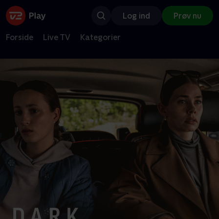
Log ind
Prøv nu
Forside
Live TV
Kategorier