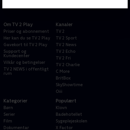
Om TV 2 Play
Kanaler
Priser og abonnement
TV 2
Her kan du se TV 2 Play
TV 2 Sport
Gavekort til TV 2 Play
TV 2 News
Support og
TV 2 Echo
Kundecenter
TV 2 Fri
Vilkår og betingelser
TV 2 Charlie
TV 2 NEWS i offentligt
C More
rum
BritBox
SkyShowtime
Oiii
Kategorier
Populært
Børn
Klovn
Serier
Badehotellet
Film
Sygeplejeskolen
Dokumentar
X Factor