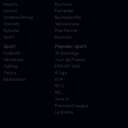
Reality
Bachelor
Livsstil
Forræder
Underholdning
Bachelorette
Comedy
Yellowstone
Nyheder
Paw Patrol
Sport
Barnaby
Sport
Populær sport
Fodbold
3F Superliga
Håndbold
Tour de France
Cykling
FIFA VM 2026
Tennis
A Liga
Badminton
ATP
WTA
NFL
Serie A
Diamond League
La Vuelta