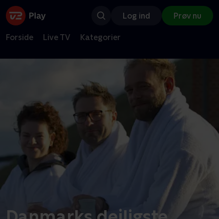
Log ind
Prøv nu
Forside
Live TV
Kategorier
Danmarks dejligste