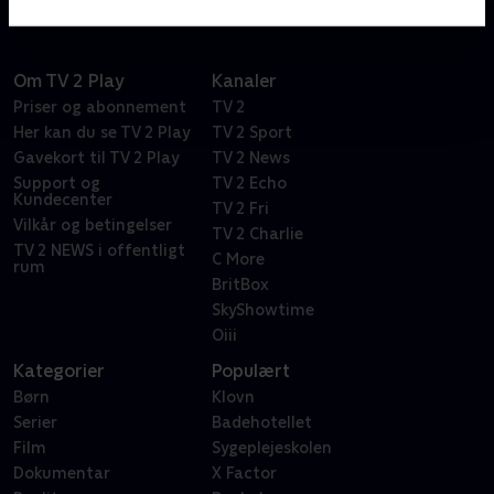
Om TV 2 Play
Kanaler
Priser og abonnement
TV 2
Her kan du se TV 2 Play
TV 2 Sport
Gavekort til TV 2 Play
TV 2 News
Support og
TV 2 Echo
Kundecenter
TV 2 Fri
Vilkår og betingelser
TV 2 Charlie
TV 2 NEWS i offentligt
C More
rum
BritBox
SkyShowtime
Oiii
Kategorier
Populært
Børn
Klovn
Serier
Badehotellet
Film
Sygeplejeskolen
Dokumentar
X Factor