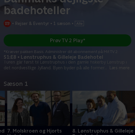
badehoteller
•
Rejser & Eventyr
•
1 sæson
•
Prøv TV 2 Play*
*Kræver pakken Basis. Administrer dit abonnement på Mit TV 2.
S1:E8 • Lønstruphus & Gilleleje Badehotel
Turen går først til Lønstruphus i den gamle fiskerby Lønstrup i
det nordvestlige Jylland. Byen byder på alle former
...
Læs mere
Sæson 1
ed
7. Molskroen og Hjorts
8. Lønstruphus & Gilleleje