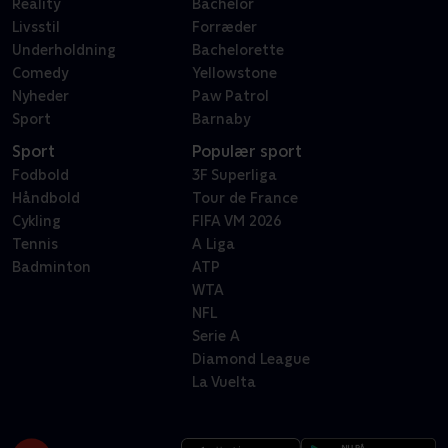
Reality
Bachelor
Livsstil
Forræder
Underholdning
Bachelorette
Comedy
Yellowstone
Nyheder
Paw Patrol
Sport
Barnaby
Sport
Populær sport
Fodbold
3F Superliga
Håndbold
Tour de France
Cykling
FIFA VM 2026
Tennis
A Liga
Badminton
ATP
WTA
NFL
Serie A
Diamond League
La Vuelta