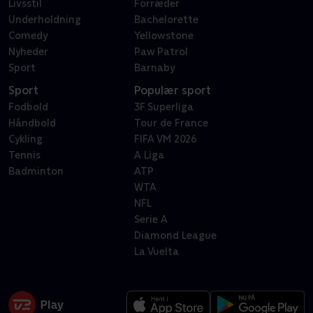
Livsstil
Forræder
Underholdning
Bachelorette
Comedy
Yellowstone
Nyheder
Paw Patrol
Sport
Barnaby
Sport
Populær sport
Fodbold
3F Superliga
Håndbold
Tour de France
Cykling
FIFA VM 2026
Tennis
A Liga
Badminton
ATP
WTA
NFL
Serie A
Diamond League
La Vuelta