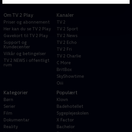
Om TV 2 Play
Kanaler
Priser og abonnement
TV 2
Her kan du se TV 2 Play
TV 2 Sport
Gavekort til TV 2 Play
TV 2 News
Support og
TV 2 Echo
Kundecenter
TV 2 Fri
Vilkår og betingelser
TV 2 Charlie
TV 2 NEWS i offentligt
C More
rum
BritBox
SkyShowtime
Oiii
Kategorier
Populært
Børn
Klovn
Serier
Badehotellet
Film
Sygeplejeskolen
Dokumentar
X Factor
Reality
Bachelor