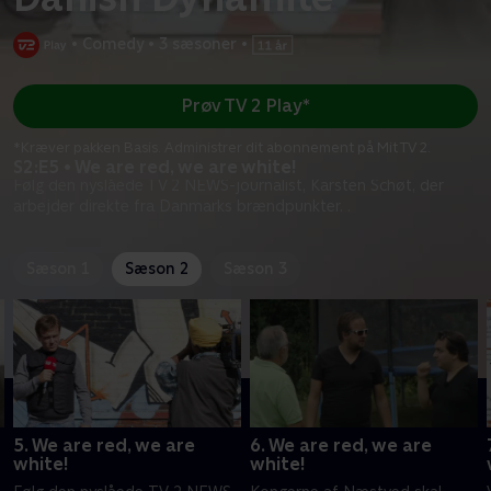
•
Comedy
•
3 sæsoner
•
Prøv TV 2 Play*
*Kræver pakken Basis. Administrer dit abonnement på Mit TV 2.
S2:E5 • We are red, we are white!
Følg den nyslåede TV 2 NEWS-journalist, Karsten Schøt, der
arbejder direkte fra Danmarks brændpunkter. .
Sæson 1
Sæson 2
Sæson 3
5. We are red, we are
6. We are red, we are
white!
white!