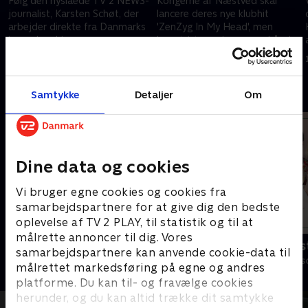
Følg den nyslåede TV 2 NEWS-
Kongerne af Næstved skal
journalist, Karsten Schøt, der
lancere deres nye klubhit
arbejder direkte fra Danmarks
'ZenZyg In My Head', men
brændpunkter. .
begejstringen tager overhånd
for Peter, der kommer til at
25. februar 2013 • 26 min
4. marts 2013 • 26 min
lave Michaels dame
Andre så også
Samtykke
Detaljer
Om
Dine data og cookies
Vi bruger egne cookies og cookies fra
samarbejdspartnere for at give dig den bedste
oplevelse af TV 2 PLAY, til statistik og til at
målrette annoncer til dig. Vores
Dybvaaaaad
Brødrene Os
samarbejdspartnere kan anvende cookie-data til
Comedy • 10 sæsoner
Comedy • 2 sæs
målrettet markedsføring på egne og andres
platforme. Du kan til- og fravælge cookies
herunder, og du kan altid trække dit samtykke