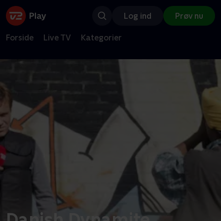
Log ind
Prøv nu
Forside
Live TV
Kategorier
Danish Dynamite