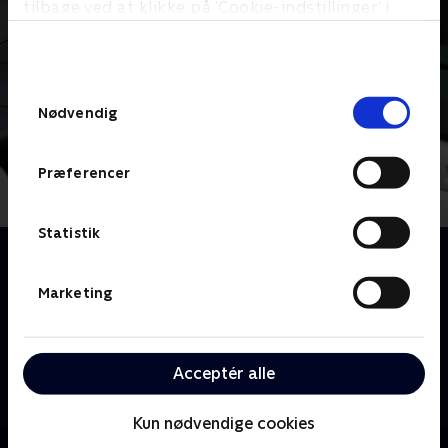
tilbage ved at klikke på ’Cookie-indstillinger’ i
bunden af siden. Læs mere om hvordan TV 2
behandler dine oplysninger i
TV 2s privatlivspolitik
.
Samtykkevalg
Nødvendig
Præferencer
Statistik
Om Danish Dynamite
Nu kan du se noget så originalt som en comedy-
Marketing
reportage-serie! Det er komikerne Martin Høgsted
og Magnus Millang, der er bagmændene, og de får
hjælp af en stjernerække af Danmarks sjoveste
Acceptér alle
personligheder. Så hvis du er i tvivl om, hvordan
danskerne egentlig er, så skal du blot se på
Kun nødvendige cookies
programmets brede persongalleri !