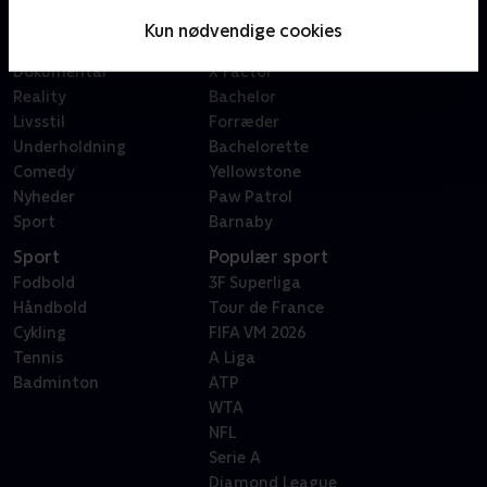
Serier
Badehotellet
Kun nødvendige cookies
Film
Sygeplejeskolen
Dokumentar
X Factor
Reality
Bachelor
Livsstil
Forræder
Underholdning
Bachelorette
Comedy
Yellowstone
Nyheder
Paw Patrol
Sport
Barnaby
Sport
Populær sport
Fodbold
3F Superliga
Håndbold
Tour de France
Cykling
FIFA VM 2026
Tennis
A Liga
Badminton
ATP
WTA
NFL
Serie A
Diamond League