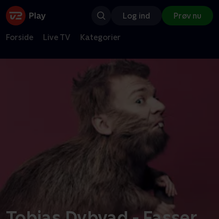
Log ind
Prøv nu
Forside
Live TV
Kategorier
Tobias Dybvad - Fasser