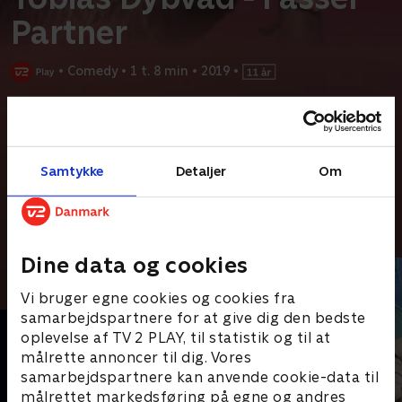
Partner
•
Comedy
•
1 t. 8 min
•
2019
•
Prøv TV 2 Play*
*Kræver pakken Basis. Administrer dit abonnement på Mit TV 2.
Det er forsvindende lidt, Tobias har datet sådan rigtig aktivt i sit
Samtykke
Detaljer
Om
liv. Men nu har han for alvor kastet sig ud i det.
Andre så også
Dine data og cookies
Vi bruger egne cookies og cookies fra
samarbejdspartnere for at give dig den bedste
oplevelse af TV 2 PLAY, til statistik og til at
målrette annoncer til dig. Vores
samarbejdspartnere kan anvende cookie-data til
målrettet markedsføring på egne og andres