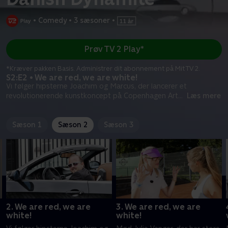
•
Comedy
•
3 sæsoner
•
Prøv TV 2 Play*
*Kræver pakken Basis. Administrer dit abonnement på Mit TV 2.
S2:E2 • We are red, we are white!
Vi følger hipsterne Joachim og Marcus, der lancerer et
revolutionerende kunstkoncept på Copenhagen Art
...
Læs mere
Sæson 1
Sæson 2
Sæson 3
2. We are red, we are
3. We are red, we are
white!
white!