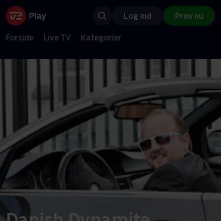
Log ind
Prøv nu
Forside
Live TV
Kategorier
Danish Dynamite