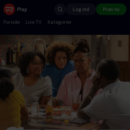
Log ind
Prøv nu
Forside
Live TV
Kategorier