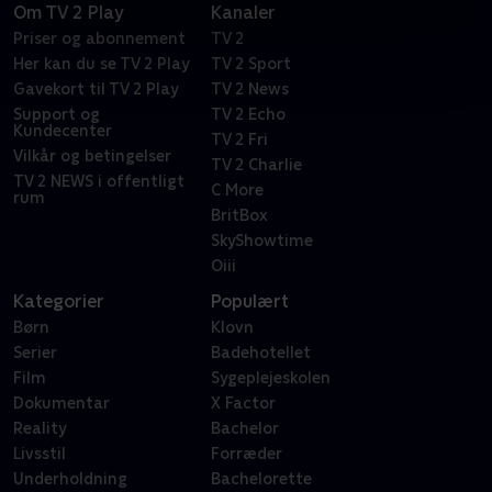
Om TV 2 Play
Kanaler
Priser og abonnement
TV 2
Her kan du se TV 2 Play
TV 2 Sport
Gavekort til TV 2 Play
TV 2 News
Support og
TV 2 Echo
Kundecenter
TV 2 Fri
Vilkår og betingelser
TV 2 Charlie
TV 2 NEWS i offentligt
C More
rum
BritBox
SkyShowtime
Oiii
Kategorier
Populært
Børn
Klovn
Serier
Badehotellet
Film
Sygeplejeskolen
Dokumentar
X Factor
Reality
Bachelor
Livsstil
Forræder
Underholdning
Bachelorette