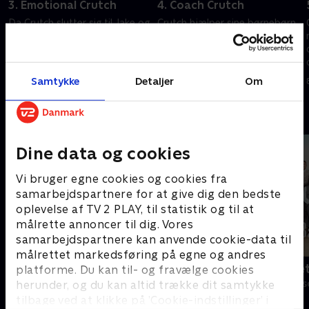
3. Emotional Crutch
4. Coach Crutch
Da Crutch slutter sig til Jake og
Crutch hjælper sine børnebørn
hans venner til en spilleaften,
på deres første tur med
tager tingene en uventet
metroen i storbyen.
drejning.
8. januar 2026 • 21 min
Samtykke
Detaljer
Om
8. januar 2026 • 25 min
Andre så også
Dine data og cookies
Vi bruger egne cookies og cookies fra
samarbejdspartnere for at give dig den bedste
oplevelse af TV 2 PLAY, til statistik og til at
målrette annoncer til dig. Vores
samarbejdspartnere kan anvende cookie-data til
målrettet markedsføring på egne og andres
Klovn
Badehotelle
platforme. Du kan til- og fravælge cookies
herunder, og du kan altid trække dit samtykke
Komedie • 11 sæsoner
Drama • 10 sæs
tilbage ved at klikke på ’Cookie-indstillinger’ i