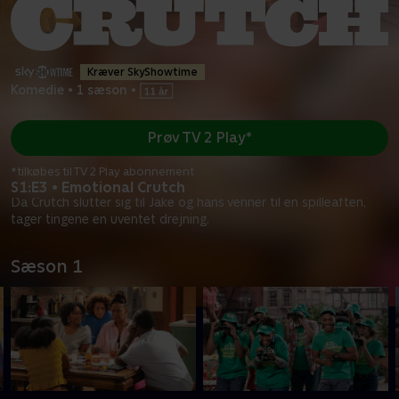
Kræver SkyShowtime
Komedie
•
1 sæson
•
Prøv TV 2 Play*
*tilkøbes til TV 2 Play abonnement
S1:E3 • Emotional Crutch
Da Crutch slutter sig til Jake og hans venner til en spilleaften,
tager tingene en uventet drejning.
Sæson 1