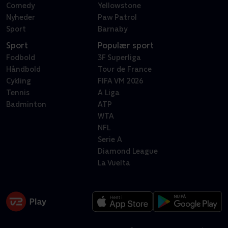
Comedy
Yellowstone
Nyheder
Paw Patrol
Sport
Barnaby
Sport
Populær sport
Fodbold
3F Superliga
Håndbold
Tour de France
Cykling
FIFA VM 2026
Tennis
A Liga
Badminton
ATP
WTA
NFL
Serie A
Diamond League
La Vuelta