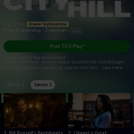
Kræver SkyShowtime
Krimi & Spænding
•
2 sæsoner
•
Prøv TV 2 Play*
*tilkøbes til TV 2 Play abonnement
Tidligt i 1990'erne i Boston indgår assisterende statsanklager
Decourcy Ward en usædvanlig alliance med den
...
Læs mere
Sæson 1
Sæson 2
1. Bill Russell's Bedsheets
2. I Need a Goat