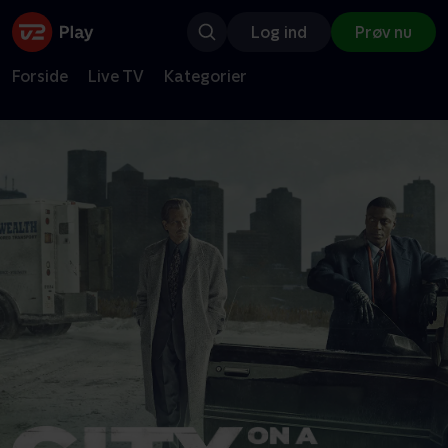
Log ind
Prøv nu
Forside
Live TV
Kategorier