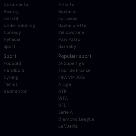
Dokumentar
X Factor
Reality
Bachelor
Livsstil
Forræder
Underholdning
Bachelorette
Comedy
Yellowstone
Nyheder
Paw Patrol
Sport
Barnaby
Sport
Populær sport
Fodbold
3F Superliga
Håndbold
Tour de France
Cykling
FIFA VM 2026
Tennis
A Liga
Badminton
ATP
WTA
NFL
Serie A
Diamond League
La Vuelta