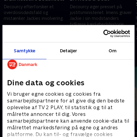
Decourcy efterforsker et
Decourcy øger presset på
overdosisdødsfald og
justitsministeriet. Imens graver
mistænker Jackies involvering.
Jackie i sin modstanders
tidligere kærlighedshistorie.
29. marts 2022 • 54 min
Siobhan planlægger at starte
29. marts 2022 • 55 min
familie.
Samtykke
Detaljer
Om
Andre så også
Dine data og cookies
Vi bruger egne cookies og cookies fra
samarbejdspartnere for at give dig den bedste
oplevelse af TV 2 PLAY, til statistik og til at
målrette annoncer til dig. Vores
samarbejdspartnere kan anvende cookie-data til
Top Dog
The Au Pair
målrettet markedsføring på egne og andres
Krimi & Spænding • 1 sæsoner
Krimi & Spændi
platforme. Du kan til- og fravælge cookies