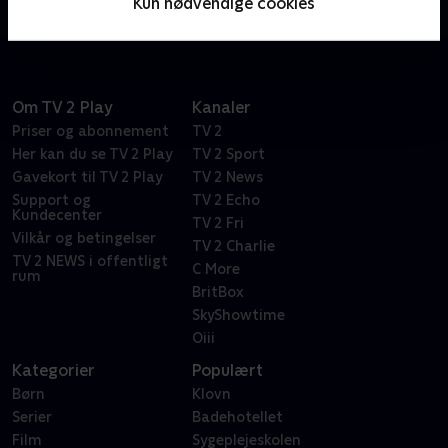
Kun nødvendige cookies
system.
Om TV 2 Play
Kanaler
Priser og abonnement
TV 2
Her kan du se TV 2 Play
TV 2 Sport
Gavekort til TV 2 Play
TV 2 News
Support og
TV 2 Echo
Kundecenter
TV 2 Fri
Vilkår og betingelser
TV 2 Charlie
TV 2 NEWS i offentligt
C More
rum
BritBox
SkyShowtime
Oiii
Kategorier
Populært
Børn
Klovn
Serier
Badehotellet
Film
Sygeplejeskolen