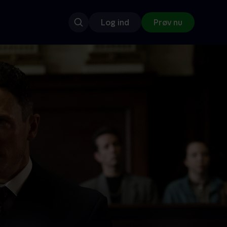
Log ind
Prøv nu