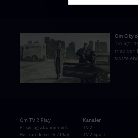
Om City on
Tidligt i
med den k
sidste en
Om TV 2 Play
Kanaler
Priser og abonnement
TV 2
Her kan du se TV 2 Play
TV 2 Sport