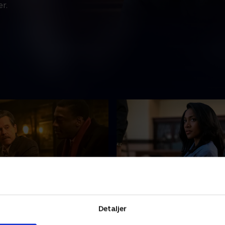
er.
ussell's Bedsheets
2. I Need a Goat
efterforsker et
Decourcy øger presset på
Detaljer
sdødsfald og mistænker
justitsministeriet. Imens gr