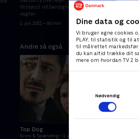
Decourcy overvejer, hvad der vil føre
ikke
Jackies in
til størst retfærdighed for de dræbte
29. marts 
vagter.
Dine data og coo
1. juli 2021 • 60 min
Vi bruger egne cookies o
PLAY, til statistik og ti
Andre så også
til målrettet markedsfør
du kan altid trække dit s
mere om hvordan TV 2 be
Nødvendig
Top Dog
Krimi & Spænding • 1 sæsoner