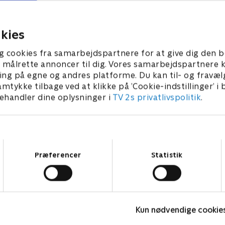
volvering.
i sin modstanders tidligere
kærlighedshistorie. Siobhan
2022 • 54 min
planlægger at starte familie
29. marts 2022 • 55 min
kies
g cookies fra samarbejdspartnere for at give dig den b
l at målrette annoncer til dig. Vores samarbejdspartner
ing på egne og andres platforme. Du kan til- og fravæl
amtykke tilbage ved at klikke på ’Cookie-indstillinger’ i
handler dine oplysninger i
TV 2s privatlivspolitik
.
Samtykkevalg
Præferencer
Statistik
The Au Pair
Kun nødvendige cookie
Krimi & Spænding • 1 sæsoner
K