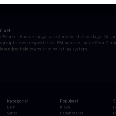
 a Hill
 1990'erne i Boston indgår assisterende statsanklager Deco
orrupte, men respekterede FBI-veteran, Jackie Rhor. Samm
de ændrer hele byens kriminalretlige system.
Kategorier
Populært
S
Børn
Klovn
F
Serier
Badehotellet
H