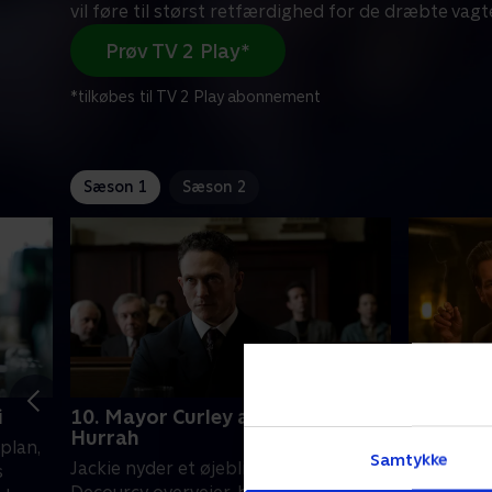
vil føre til størst retfærdighed for de dræbte vagt
Prøv TV 2 Play*
*tilkøbes til TV 2 Play abonnement
Sæson 1
Sæson 2
i
10. Mayor Curley and The Last
1. Bill R
Hurrah
plan,
Decourcy 
Samtykke
Jackie nyder et øjeblik i rampelyset.
s
overdosi