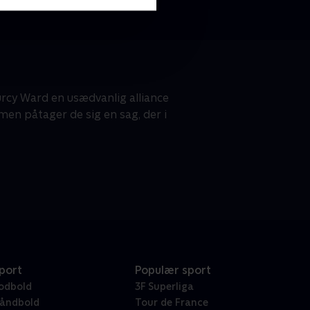
urcy Ward en usædvanlig alliance
en påtager de sig en sag, der i
port
Populær sport
odbold
3F Superliga
åndbold
Tour de France