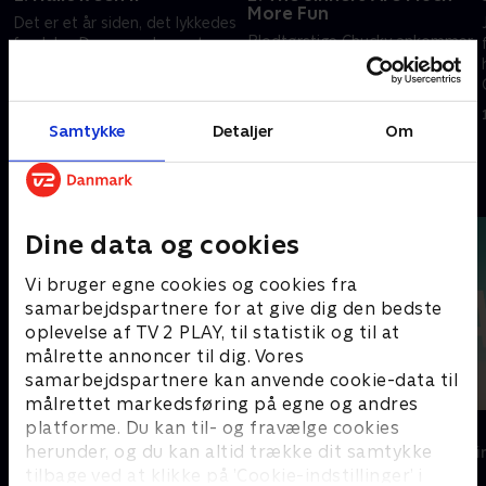
More Fun
Det er et år siden, det lykkedes
Blodtørstige Chucky ankommer
for Jake, Devon og Lexy at
til Jakes nye skole med en
besejre dræberdukken Chucky.
morderisk dagsorden, og en
Men pludselig begynder de at
politibetjent udspørger Tiffany
g
modtage opkald fra en
1. maj 2023 • 44 min
om Nica.
bekendt fjende.
Samtykke
Detaljer
Om
1. maj 2023 • 46 min
Andre så også
Dine data og cookies
Vi bruger egne cookies og cookies fra
samarbejdspartnere for at give dig den bedste
oplevelse af TV 2 PLAY, til statistik og til at
målrette annoncer til dig. Vores
samarbejdspartnere kan anvende cookie-data til
målrettet markedsføring på egne og andres
platforme. Du kan til- og fravælge cookies
Top Dog
The Au Pair
herunder, og du kan altid trække dit samtykke
Krimi & Spænding • 1 sæsoner
Krimi & Spændi
tilbage ved at klikke på ’Cookie-indstillinger’ i