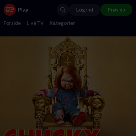
Log ind
Prøv nu
Forside
Live TV
Kategorier