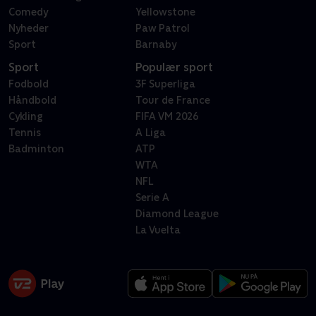
Comedy
Yellowstone
Nyheder
Paw Patrol
Sport
Barnaby
Sport
Populær sport
Fodbold
3F Superliga
Håndbold
Tour de France
Cykling
FIFA VM 2026
Tennis
A Liga
Badminton
ATP
WTA
NFL
Serie A
Diamond League
La Vuelta