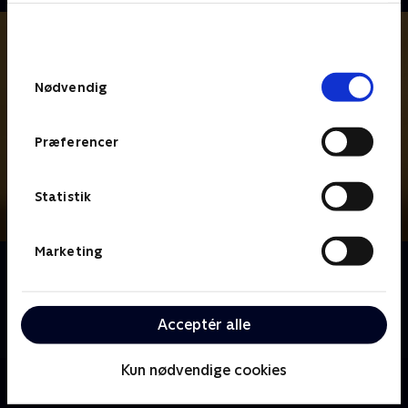
bunden af siden. Læs mere om hvordan TV 2
behandler dine oplysninger i
TV 2s privatlivspolitik
.
Samtykkevalg
Nødvendig
Præferencer
Statistik
Marketing
Om Chucky
Gyserserie om den dødbringende dukke Chucky. En
fortsættelse af de otte film med hele det oprindelige
Acceptér alle
cast.
Kun nødvendige cookies