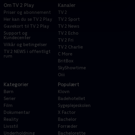
Om TV 2 Play
Kanaler
Priser og abonnement
TV 2
Her kan du se TV 2 Play
TV 2 Sport
Gavekort til TV 2 Play
TV 2 News
Support og
TV 2 Echo
Kundecenter
TV 2 Fri
Vilkår og betingelser
TV 2 Charlie
TV 2 NEWS i offentligt
C More
rum
BritBox
SkyShowtime
Oiii
Kategorier
Populært
Børn
Klovn
Serier
Badehotellet
Film
Sygeplejeskolen
Dokumentar
X Factor
Reality
Bachelor
Livsstil
Forræder
Underholdning
Bachelorette