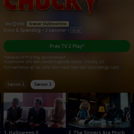
Kræver SkyShowtime
Krimi & Spænding
•
2 sæsoner
•
Prøv TV 2 Play*
*tilkøbes til TV 2 Play abonnement
Gyserserie om den dødbringende dukke Chucky. En
fortsættelse af de otte film med hele det oprindelige cast.
Sæson 1
Sæson 2
r
1. Halloween II
2. The Sinners Are Much