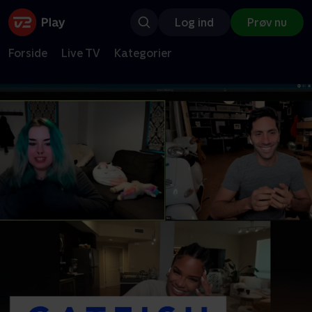
Log ind
Prøv nu
Forside
Live TV
Kategorier