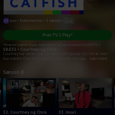
•
Dokumentar
•
1 sæson
•
Prøv TV 2 Play*
*Kræver pakken Basis. Administrer dit abonnement på Mit TV 2.
S8:E32 • Courtney og Chris
Courtney har været vildt forelsket i sin tyrkiske fyr i tre år, men
hun mødte Chris til et rollespil og vil vide, om han
...
Læs mere
Sæson 8
32. Courtney og Chris
33. Imari