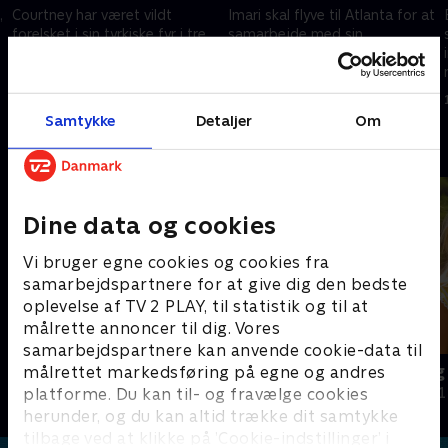
,
Courtney har været vildt
Imari skal flyve til Atlanta for at
,
forelsket i sin tyrkiske fyr i tre
samarbejde med sin
år, men hun mødte Chris til et
musikmentor fra nettet, men
rollespil og vil vide, om han
denne 'mentor' har været med
bare er en fantasi.
i programmet før som en
9. oktober 2025 • 40 min
10. oktober 2025 • 40 min
catfish.
Samtykke
Detaljer
Om
Andre så også
Dine data og cookies
Vi bruger egne cookies og cookies fra
samarbejdspartnere for at give dig den bedste
oplevelse af TV 2 PLAY, til statistik og til at
målrette annoncer til dig. Vores
samarbejdspartnere kan anvende cookie-data til
Drugged i nattelivet
Ibiza dag og
målrettet markedsføring på egne og andres
platforme. Du kan til- og fravælge cookies
Dokumentar • 1 sæsoner
Dokumentar • 1
herunder, og du kan altid trække dit samtykke
tilbage ved at klikke på ’Cookie-indstillinger’ i