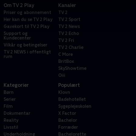
Om TV 2 Play
Kanaler
Priser og abonnement
TV 2
Her kan du se TV 2 Play
TV 2 Sport
Gavekort til TV 2 Play
TV 2 News
Support og
TV 2 Echo
Kundecenter
TV 2 Fri
Vilkår og betingelser
TV 2 Charlie
TV 2 NEWS i offentligt
C More
rum
BritBox
SkyShowtime
Oiii
Kategorier
Populært
Børn
Klovn
Serier
Badehotellet
Film
Sygeplejeskolen
Dokumentar
X Factor
Reality
Bachelor
Livsstil
Forræder
Underholdning
Bachelorette