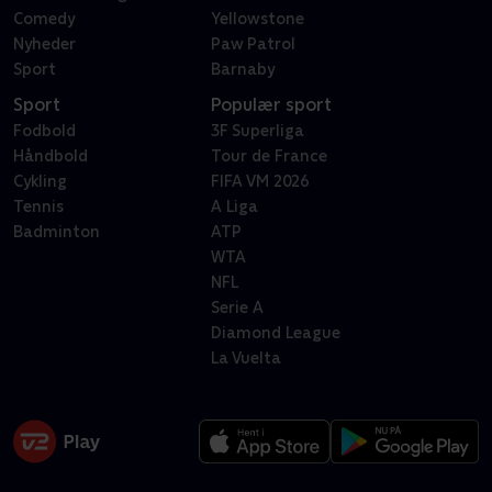
Comedy
Yellowstone
Nyheder
Paw Patrol
Sport
Barnaby
Sport
Populær sport
Fodbold
3F Superliga
Håndbold
Tour de France
Cykling
FIFA VM 2026
Tennis
A Liga
Badminton
ATP
WTA
NFL
Serie A
Diamond League
La Vuelta