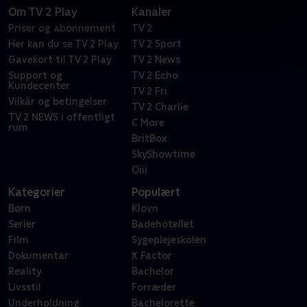
Om TV 2 Play
Kanaler
Priser og abonnement
TV 2
Her kan du se TV 2 Play
TV 2 Sport
Gavekort til TV 2 Play
TV 2 News
Support og
TV 2 Echo
Kundecenter
TV 2 Fri
Vilkår og betingelser
TV 2 Charlie
TV 2 NEWS i offentligt
C More
rum
BritBox
SkyShowtime
Oiii
Kategorier
Populært
Børn
Klovn
Serier
Badehotellet
Film
Sygeplejeskolen
Dokumentar
X Factor
Reality
Bachelor
Livsstil
Forræder
Underholdning
Bachelorette