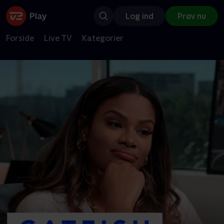
Log ind
Prøv nu
Forside
Live TV
Kategorier