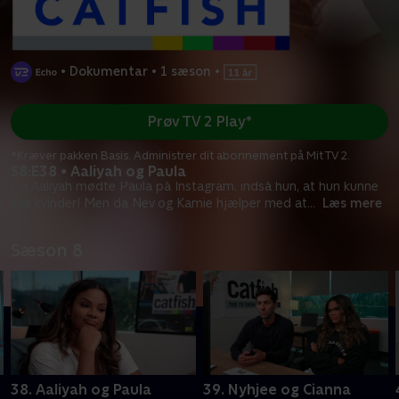
•
Dokumentar
•
1 sæson
•
Prøv TV 2 Play*
*Kræver pakken Basis. Administrer dit abonnement på Mit TV 2.
S8:E38 • Aaliyah og Paula
Da Aaliyah mødte Paula på Instagram, indså hun, at hun kunne
lide kvinder! Men da Nev og Kamie hjælper med at
...
Læs mere
Sæson 8
38. Aaliyah og Paula
39. Nyhjee og Cianna