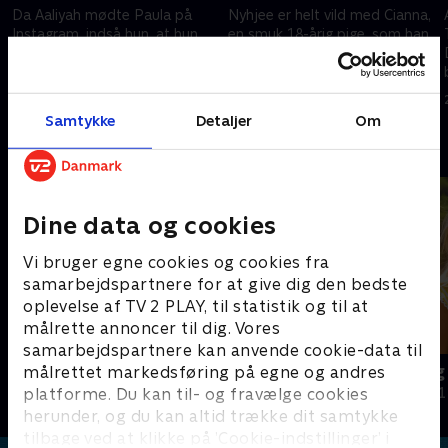
Da Aaliyah mødte Paula på
Nyhjee er helt vild med Cianna,
Instagram, indså hun, at hun
en smuk 18-årig pige, som han
kunne lide kvinder! Men da Nev
har givet kærlighed og penge
og Kamie hjælper med at finde
de sidste to år. Nev og Kamie
Paula, er virkeligheden måske
er på sagen. Er Cianna
17. oktober 2025 • 40 min
20. oktober 2025 • 40 min
en anden.
sandfærdig?
Samtykke
Detaljer
Om
Andre så også
Dine data og cookies
Vi bruger egne cookies og cookies fra
samarbejdspartnere for at give dig den bedste
oplevelse af TV 2 PLAY, til statistik og til at
målrette annoncer til dig. Vores
samarbejdspartnere kan anvende cookie-data til
Drugged i nattelivet
Ibiza dag og
målrettet markedsføring på egne og andres
platforme. Du kan til- og fravælge cookies
Dokumentar • 1 sæsoner
Dokumentar • 1
herunder, og du kan altid trække dit samtykke
tilbage ved at klikke på ’Cookie-indstillinger’ i