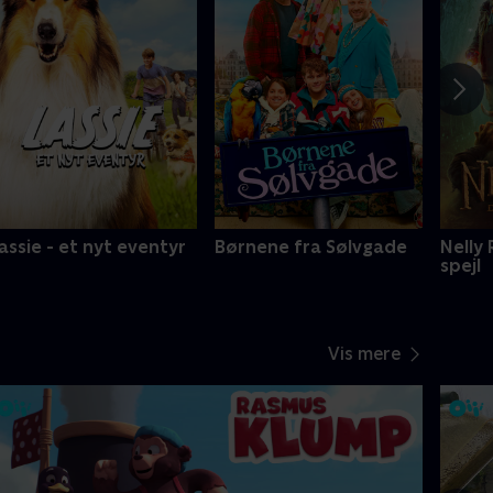
assie - et nyt eventyr
Børnene fra Sølvgade
Nelly
spejl
Vis mere