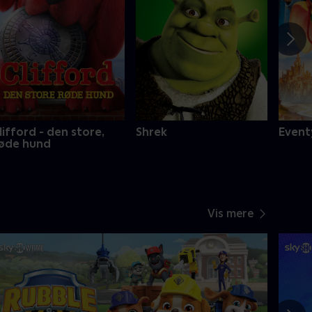
lifford - den store,
Shrek
Event
øde hund
Vis mere