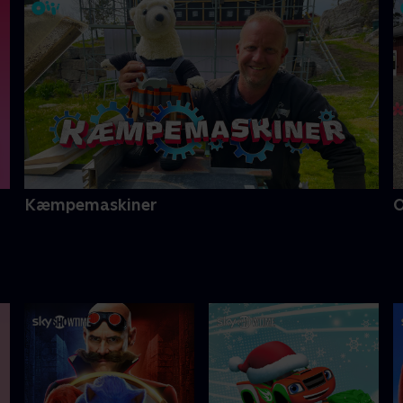
Kæmpemaskiner
O