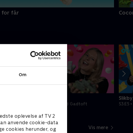
 for får
Coco
Om
Slikbyggerne
Slikb
Martinussen
S3:E4 • Slikmad med Gadtoft
S3:E5 
edste oplevelse af TV 2
e kan anvende cookie-data
Vis mere
ge cookies herunder, og