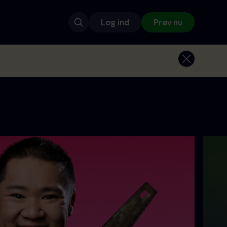
Log ind
Prøv nu