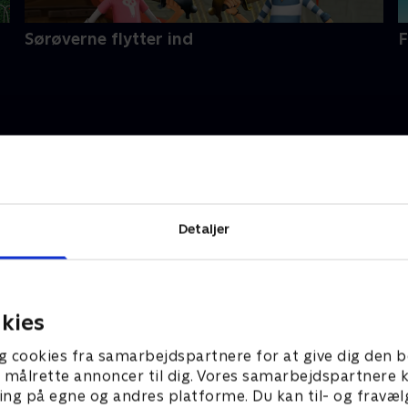
Sørøverne flytter ind
F
Detaljer
erne
Slikbyggerne
kies
ming i slik med Judex
S3:E3 • På slikrejse med Sofie 
g cookies fra samarbejdspartnere for at give dig den b
l at målrette annoncer til dig. Vores samarbejdspartner
ing på egne og andres platforme. Du kan til- og fravæl