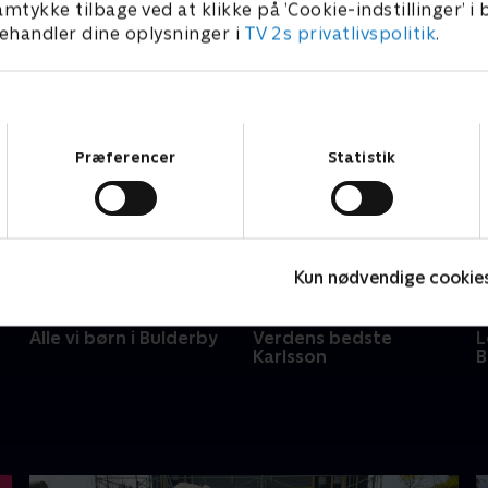
amtykke tilbage ved at klikke på ’Cookie-indstillinger’ i
handler dine oplysninger i
TV 2s privatlivspolitik
.
Samtykkevalg
Præferencer
Statistik
Kun nødvendige cookie
Alle vi børn i Bulderby
Verdens bedste
L
Karlsson
B