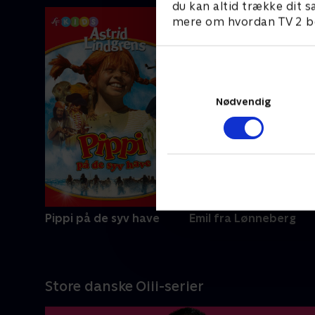
du kan altid trække dit s
mere om hvordan TV 2 be
Nødvendig
Pippi på de syv have
Emil fra Lønneberg
Store danske Oiii-serier