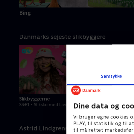
Bing
Danmarks sejeste slikbyggere
Samtykke
Slikbyggerne
Slikbygg
Dine data og coo
S3:E1 • Sliksko med Lærke Sejer
S3:E2 • Ga
Vi bruger egne cookies o
PLAY, til statistik og ti
Astrid Lindgrens børneunivers
til målrettet markedsfør