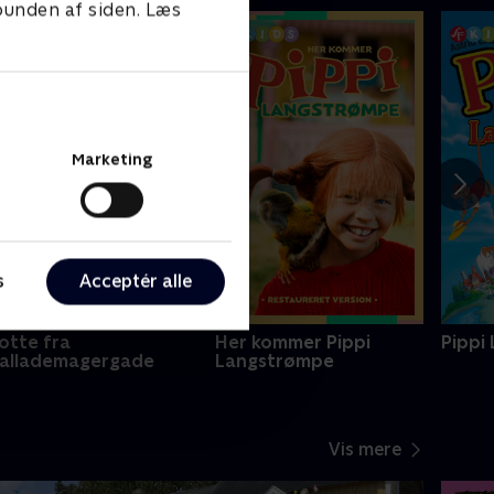
 bunden af siden. Læs
Marketing
s
Acceptér alle
otte fra
Her kommer Pippi
Pippi
allademagergade
Langstrømpe
Vis mere