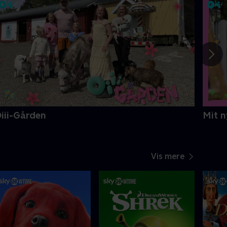
iii-Gården
Mit n
Vis mere