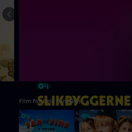
Gå til
forrige
slide
Film for hele familien
Ni kreative børn kæmper om at blive
Danmarks vildeste slikbygger