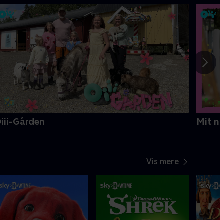
iii-Gården
Mit n
Vis mere