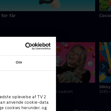
 for får
Coco
Om
Slikbyggerne
Slikb
Martinussen
S3:E4 • Slikmad med Gadtoft
S3:E5 
edste oplevelse af TV 2
e kan anvende cookie-data
ge cookies herunder, og