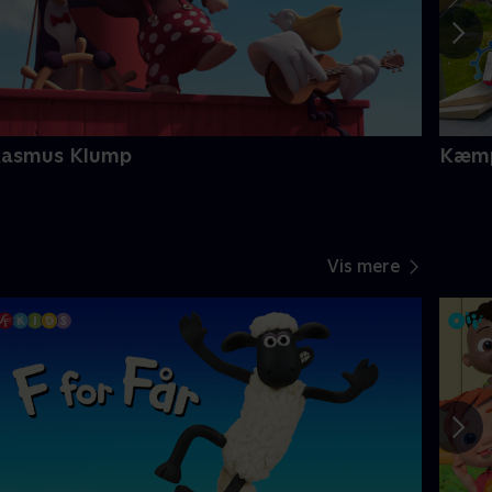
Rasmus Klump
Kæmp
Vis mere