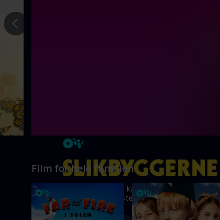
Gå til
forrige
slide
Film for hele familien
Ni kreative børn kæmper om at blive
Danmarks vildeste slikbygger