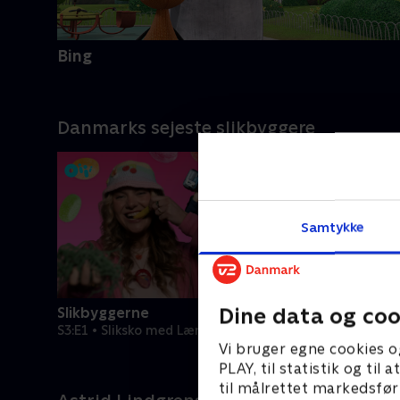
Bing
Danmarks sejeste slikbyggere
Samtykke
Dine data og coo
Slikbyggerne
Slikbygg
S3:E1 • Sliksko med Lærke Sejer
S3:E2 • Ga
Vi bruger egne cookies o
PLAY, til statistik og ti
til målrettet markedsfør