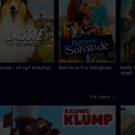
assie - et nyt eventyr
Børnene fra Sølvgade
Nelly
spejl
Vis mere