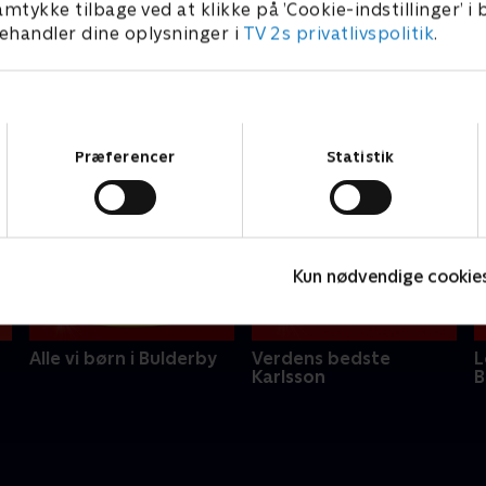
amtykke tilbage ved at klikke på ’Cookie-indstillinger’ i
handler dine oplysninger i
TV 2s privatlivspolitik
.
Samtykkevalg
Præferencer
Statistik
Kun nødvendige cookie
Alle vi børn i Bulderby
Verdens bedste
L
Karlsson
B