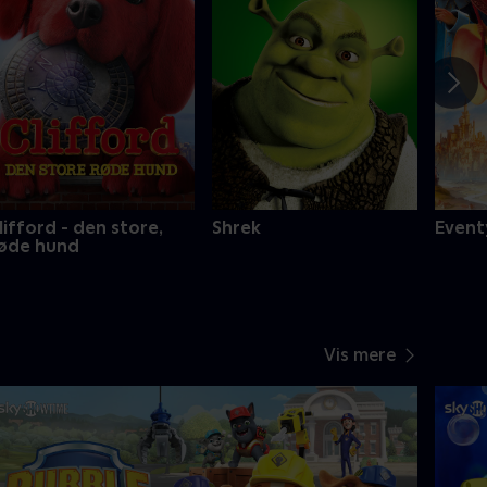
lifford - den store,
Shrek
Event
øde hund
Vis mere