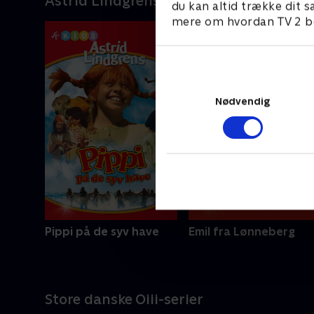
Astrid Lindgrens børneunivers
du kan altid trække dit s
mere om hvordan TV 2 be
Nødvendig
Pippi på de syv have
Emil fra Lønneberg
Store danske Oiii-serier