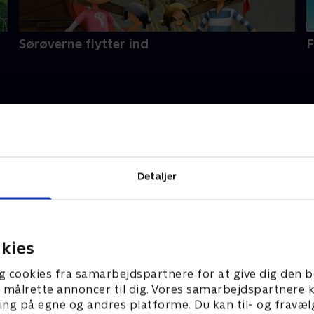
Sørøverne flytter ind
F
Detaljer
kies
erne
Slikbyggerne
ming i slik med Judex
S3:E3 • På slikrejse med Sofie 
g cookies fra samarbejdspartnere for at give dig den b
l at målrette annoncer til dig. Vores samarbejdspartner
ing på egne og andres platforme. Du kan til- og fravæl