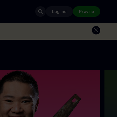
Log ind
Prøv nu