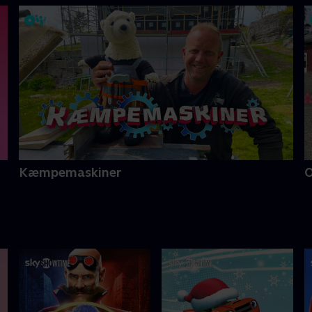
Kæmpemaskiner
O