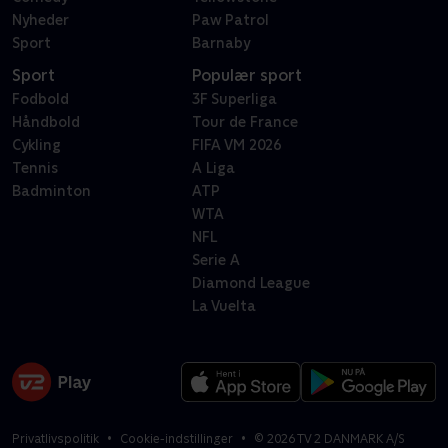
Nyheder
Paw Patrol
Sport
Barnaby
Sport
Populær sport
Fodbold
3F Superliga
Håndbold
Tour de France
Cykling
FIFA VM 2026
Tennis
A Liga
Badminton
ATP
WTA
NFL
Serie A
Diamond League
La Vuelta
Privatlivspolitik
Cookie-indstillinger
©
2026
TV 2 DANMARK A/S