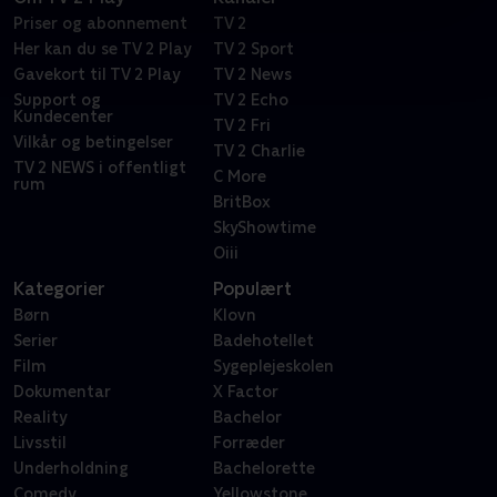
Priser og abonnement
TV 2
Her kan du se TV 2 Play
TV 2 Sport
Gavekort til TV 2 Play
TV 2 News
Support og
TV 2 Echo
Kundecenter
TV 2 Fri
Vilkår og betingelser
TV 2 Charlie
TV 2 NEWS i offentligt
C More
rum
BritBox
SkyShowtime
Oiii
Kategorier
Populært
Børn
Klovn
Serier
Badehotellet
Film
Sygeplejeskolen
Dokumentar
X Factor
Reality
Bachelor
Livsstil
Forræder
Underholdning
Bachelorette
Comedy
Yellowstone