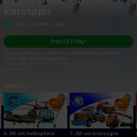
køretøjer
•
Børn
•
1 sæson
•
Prøv TV 2 Play*
*Kræver pakken Basis. Administrer dit abonnement på Mit TV 2.
S1:E6 • Alt om helikoptere
Mød Byens Helte, når de fortæller alt, hvad de ved om
helikoptere
Sæson 1
6. Alt om helikoptere
7. Alt om kranvogne