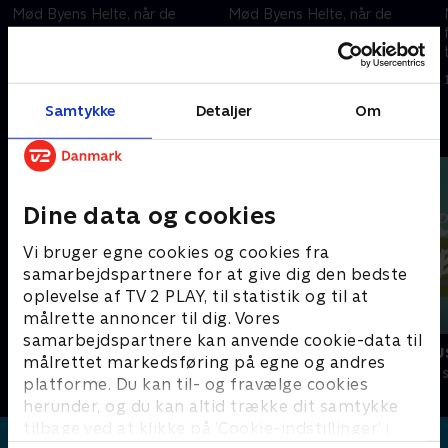
Mød Byens Helte, når de
Mød Byens Helte, når de
fortæller alt, hvad de ved om
fortæller alt, hvad de ved om
helikoptere
kranvogne.
1. december 2020 • 3 min
1. december 2020 • 3 min
Samtykke
Detaljer
Om
Andre så også
Dine data og cookies
Vi bruger egne cookies og cookies fra
samarbejdspartnere for at give dig den bedste
oplevelse af TV 2 PLAY, til statistik og til at
målrette annoncer til dig. Vores
samarbejdspartnere kan anvende cookie-data til
Miniteve: Transportmidler
Lille røde bu
målrettet markedsføring på egne og andres
Børneserier • 1 sæsoner
Børneserier • 1
platforme. Du kan til- og fravælge cookies
herunder, og du kan altid trække dit samtykke
tilbage ved at klikke på ’Cookie-indstillinger’ i