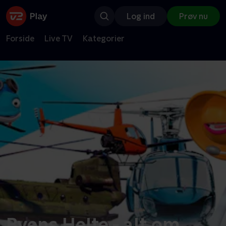
Log ind
Prøv nu
Forside
Live TV
Kategorier
Byens Helte - alt om