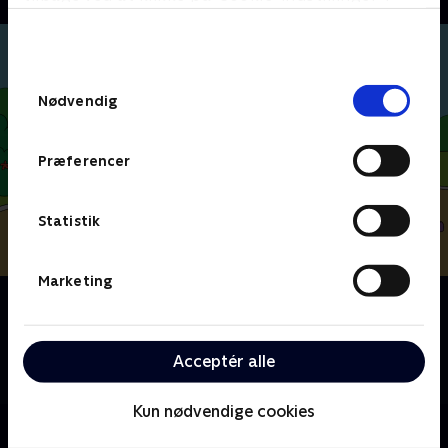
bunden af siden. Læs mere om hvordan TV 2
behandler dine oplysninger i
TV 2s privatlivspolitik
.
Samtykkevalg
Nødvendig
Præferencer
Statistik
Marketing
Om Bulderbjørn
Modige Bossy Bear og stille Turtle, der er
usandsynlige bedste venner, tager på eventyr
Acceptér alle
sammen
Kun nødvendige cookies