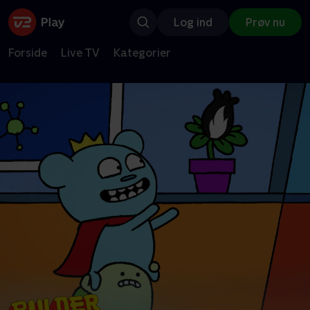
Log ind
Prøv nu
Forside
Live TV
Kategorier