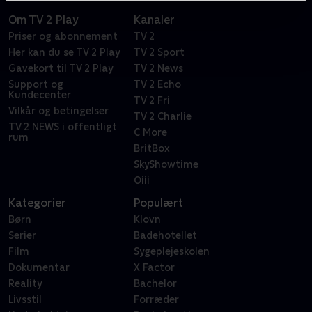
Om TV 2 Play
Kanaler
Priser og abonnement
TV 2
Her kan du se TV 2 Play
TV 2 Sport
Gavekort til TV 2 Play
TV 2 News
Support og
TV 2 Echo
Kundecenter
TV 2 Fri
Vilkår og betingelser
TV 2 Charlie
TV 2 NEWS i offentligt
C More
rum
BritBox
SkyShowtime
Oiii
Kategorier
Populært
Børn
Klovn
Serier
Badehotellet
Film
Sygeplejeskolen
Dokumentar
X Factor
Reality
Bachelor
Livsstil
Forræder