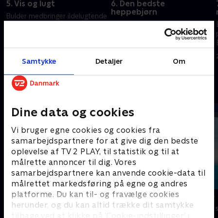
5. Vis og lugt
6. Den bedste
heppebjørn
Bulder medbringer ildelugtende
Vimse møder sit yndlingsband,
mad, og ser en skræmmende
og Bulder og Padde finder en
film med Padde
kokon. Padde kæmper med at
9. oktober 2023 • 21 min
sige nej
Samtykke
Detaljer
Om
26. november 2023 • 21 min
Andre så også
Dine data og cookies
Vi bruger egne cookies og cookies fra
samarbejdspartnere for at give dig den bedste
oplevelse af TV 2 PLAY, til statistik og til at
målrette annoncer til dig. Vores
samarbejdspartnere kan anvende cookie-data til
målrettet markedsføring på egne og andres
platforme. Du kan til- og fravælge cookies
Den dag Henry traf…
Vicke Viking
herunder, og du kan altid trække dit samtykke
Børneserier • 3 sæsoner
Børneserier • 1
tilbage ved at klikke på ’Cookie-indstillinger’ i