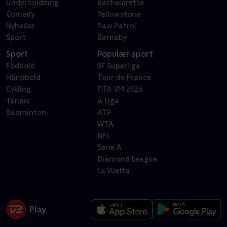
Underholdning
Bachelorette
Comedy
Yellowstone
Nyheder
Paw Patrol
Sport
Barnaby
Sport
Populær sport
Fodbold
3F Superliga
Håndbold
Tour de France
Cykling
FIFA VM 2026
Tennis
A Liga
Badminton
ATP
WTA
NFL
Serie A
Diamond League
La Vuelta