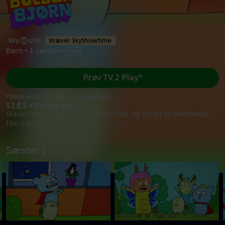
Kræver SkyShowtime
Børn
•
1 sæson
•
Prøv TV 2 Play*
*tilkøbes til TV 2 Play abonnement
S1:E5 • Vis og lugt
Bulder medbringer ildelugtende mad, og ser en skræmmende
film med Padde
Sæson 1