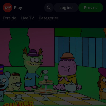
Log ind
Prøv nu
Forside
Live TV
Kategorier