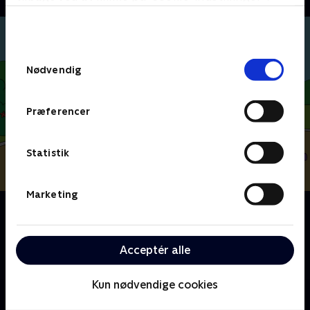
bunden af siden. Læs mere om hvordan TV 2
behandler dine oplysninger i
TV 2s privatlivspolitik
.
Samtykkevalg
Nødvendig
Præferencer
Statistik
Marketing
Om Bulderbjørn
Modige Bossy Bear og stille Turtle, der er
usandsynlige bedste venner, tager på eventyr
Acceptér alle
sammen
Kun nødvendige cookies