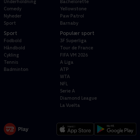
Underholdning
Bachelorette
Comedy
Yellowstone
Nyheder
Paw Patrol
Sport
Barnaby
Sport
Populær sport
Fodbold
3F Superliga
Håndbold
Tour de France
Cykling
FIFA VM 2026
Tennis
A Liga
Badminton
ATP
WTA
NFL
Serie A
Diamond League
La Vuelta