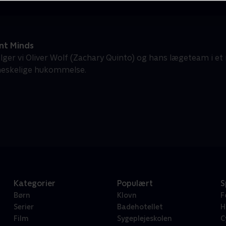
ant Minds
følger vi Oliver Wolf (Zachary Quinto) og hans lægeteam i e
eskelige hukommelse.
Kategorier
Populært
S
Børn
Klovn
F
Serier
Badehotellet
H
Film
Sygeplejeskolen
C