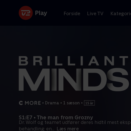
Forside
Live TV
Kategori
•
Drama
•
1 sæson
•
S1:E7 • The man from Grozny
Dr. Wolf og teamet udfører deres hidtil mest eks
behandling: en
...
Læs mere