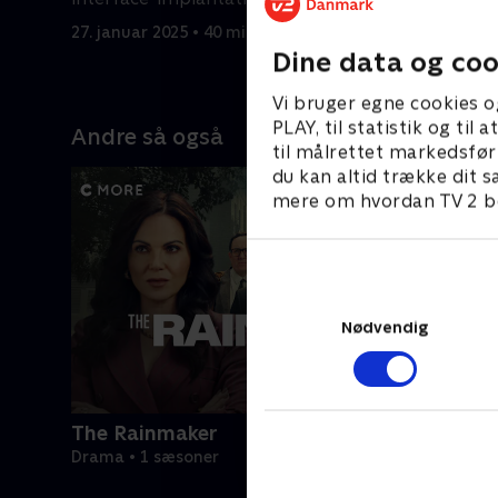
ukendte patients hjerne
27. januar 2025 • 40 min
3. februar
Dine data og coo
Vi bruger egne cookies o
PLAY, til statistik og ti
Andre så også
til målrettet markedsfør
du kan altid trække dit s
mere om hvordan TV 2 be
Nødvendig
The Rainmaker
Drama • 1 sæsoner