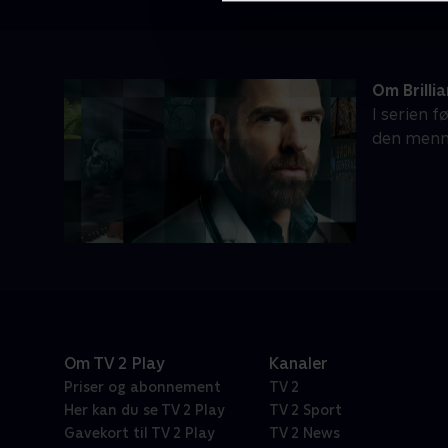
Om Brilli
I serien 
den menn
Om TV 2 Play
Kanaler
Priser og abonnement
TV 2
Her kan du se TV 2 Play
TV 2 Sport
Gavekort til TV 2 Play
TV 2 News