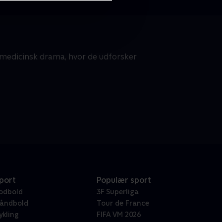
t medicinsk drama, hvor de udforsker
port
Populær sport
odbold
3F Superliga
åndbold
Tour de France
ykling
FIFA VM 2026