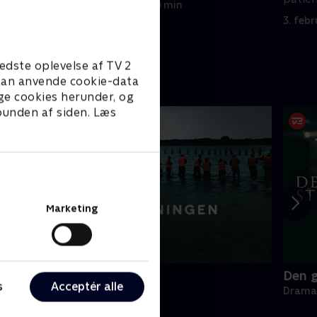
3. februar 2025 • 40 min
3. feb
edste oplevelse af TV 2
e kan anvende cookie-data
ge cookies herunder, og
 bunden af siden. Læs
Marketing
fterforskningen
Den 
s
Acceptér alle
rama • 1 sæsoner
Drama 