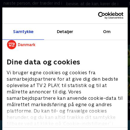
næste person, der træder ind i
bevise, at de kan, kører de i
hendes café, vil være hendes
brandbilen Jupiter, men det går
kunde nummer én million!
ikke så godt.
1. juli 2018 • 10 min
1. juli 2018 • 10 min
Samtykke
Detaljer
Om
Andre så også
Dine data og cookies
Vi bruger egne cookies og cookies fra
samarbejdspartnere for at give dig den bedste
oplevelse af TV 2 PLAY, til statistik og til at
målrette annoncer til dig. Vores
samarbejdspartnere kan anvende cookie-data til
Lille røde bus
Geckos Gar
målrettet markedsføring på egne og andres
Børneserier • 1 sæsoner
Børneserier • 2
platforme. Du kan til- og fravælge cookies
herunder, og du kan altid trække dit samtykke
tilbage ved at klikke på ’Cookie-indstillinger’ i