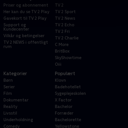
Priser og abonnement
TV 2
Her kan du se TV 2 Play
TV 2 Sport
Gavekort til TV 2 Play
TV 2 News
Support og
TV 2 Echo
Kundecenter
TV 2 Fri
Vilkår og betingelser
TV 2 Charlie
TV 2 NEWS i offentligt
C More
rum
BritBox
SkyShowtime
Oiii
Kategorier
Populært
Børn
Klovn
Serier
Badehotellet
Film
Sygeplejeskolen
Dokumentar
X Factor
Reality
Bachelor
Livsstil
Forræder
Underholdning
Bachelorette
Comedy
Yellowstone