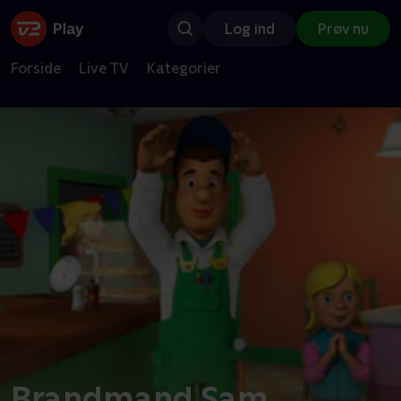
Log ind
Prøv nu
Forside
Live TV
Kategorier
Brandmand Sam