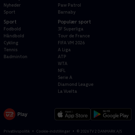
Nyheder
Paw Patrol
Sport
Barnaby
Sport
Populær sport
Fodbold
3F Superliga
Håndbold
Tour de France
Cykling
FIFA VM 2026
Tennis
A Liga
Badminton
ATP
WTA
NFL
Serie A
Diamond League
La Vuelta
Privatlivspolitik
Cookie-indstillinger
©
2026
TV 2 DANMARK A/S