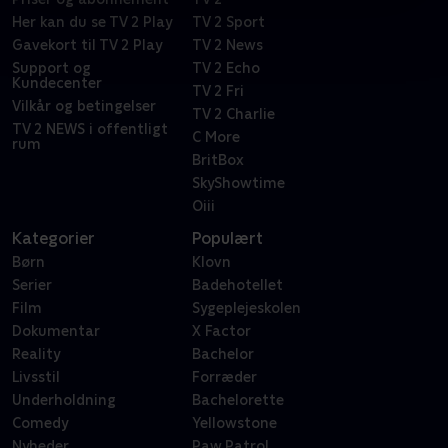
Her kan du se TV 2 Play
TV 2 Sport
Gavekort til TV 2 Play
TV 2 News
Support og
TV 2 Echo
Kundecenter
TV 2 Fri
Vilkår og betingelser
TV 2 Charlie
TV 2 NEWS i offentligt
C More
rum
BritBox
SkyShowtime
Oiii
Kategorier
Populært
Børn
Klovn
Serier
Badehotellet
Film
Sygeplejeskolen
Dokumentar
X Factor
Reality
Bachelor
Livsstil
Forræder
Underholdning
Bachelorette
Comedy
Yellowstone
Nyheder
Paw Patrol