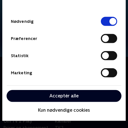
behandler dine oplysninger i
TV 2s privatlivspolitik
.
Samtykkevalg
Nødvendig
Præferencer
Statistik
Om Brandmand Sam
Brandmand Sam har rigeligt at se til i den lille by.
Marketing
Heldigvis er han altid klar til at hjælpe og rykker
hurtigt ud til byens borgere, når de er i knibe. Han er
en rigtig helt!
Acceptér alle
Kun nødvendige cookies
Om TV 2 Play
Kanaler
Priser og abonnement
TV 2