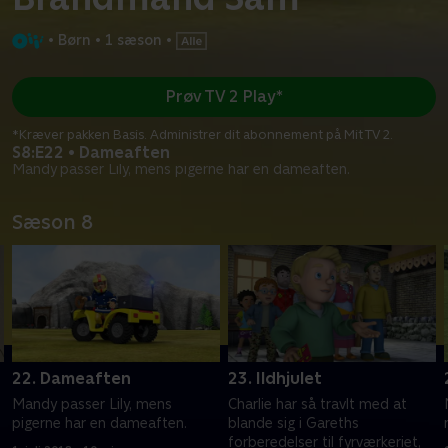
•
Børn
•
1 sæson
•
Prøv TV 2 Play*
*Kræver pakken Basis. Administrer dit abonnement på Mit TV 2.
S8:E22 • Dameaften
Mandy passer Lily, mens pigerne har en dameaften.
Sæson 8
22. Dameaften
23. Ildhjulet
Mandy passer Lily, mens
Charlie har så travlt med at
pigerne har en dameaften.
blande sig i Gareths
forberedelser til fyrværkeriet,