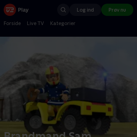
Log ind
Prøv nu
Forside
Live TV
Kategorier
Brandmand Sam