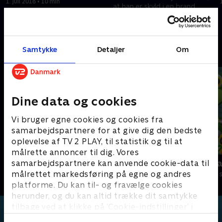
1. juli 2018 • 10 min
at han er skyld i en brand.
1. juli 2018 • 10 min
Samtykke
Detaljer
Om
Andre så også
Dine data og cookies
Vi bruger egne cookies og cookies fra
samarbejdspartnere for at give dig den bedste
oplevelse af TV 2 PLAY, til statistik og til at
målrette annoncer til dig. Vores
samarbejdspartnere kan anvende cookie-data til
Lille røde bus
Geckos Gar
målrettet markedsføring på egne og andres
Børneserier • 1 sæsoner
Børneserier • 2
platforme. Du kan til- og fravælge cookies
herunder, og du kan altid trække dit samtykke
tilbage ved at klikke på ’Cookie-indstillinger’ i
bunden af siden. Læs mere om hvordan TV 2