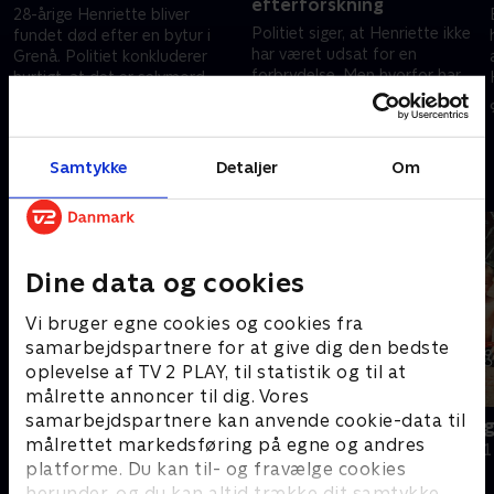
efterforskning
28-årige Henriette bliver
Politiet siger, at Henriette ikke
fundet død efter en bytur i
har været udsat for en
Grenå. Politiet konkluderer
forbrydelse. Men hvorfor har
hurtigt, at det er selvmord.
Henriette flere mærker på sin
Men det har hendes forældre
2. oktober 2023 • 30 min
krop? .
aldrig troet på.
2. oktober 2023 • 32 min
Samtykke
Detaljer
Om
Andre så også
Dine data og cookies
Vi bruger egne cookies og cookies fra
samarbejdspartnere for at give dig den bedste
oplevelse af TV 2 PLAY, til statistik og til at
målrette annoncer til dig. Vores
samarbejdspartnere kan anvende cookie-data til
Drabet i skoven
Hvorfor slog
målrettet markedsføring på egne og andres
Dokumentar • 1 sæsoner
Dokumentar • 1
platforme. Du kan til- og fravælge cookies
herunder, og du kan altid trække dit samtykke