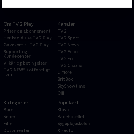
blev hun myrdet?
Om TV 2 Play
Kanaler
Priser og abonnement
TV 2
Her kan du se TV 2 Play
TV 2 Sport
Gavekort til TV 2 Play
TV 2 News
Support og
TV 2 Echo
Kundecenter
TV 2 Fri
Vilkår og betingelser
TV 2 Charlie
TV 2 NEWS i offentligt
C More
rum
BritBox
SkyShowtime
Oiii
Kategorier
Populært
Børn
Klovn
Serier
Badehotellet
Film
Sygeplejeskolen
Dokumentar
X Factor