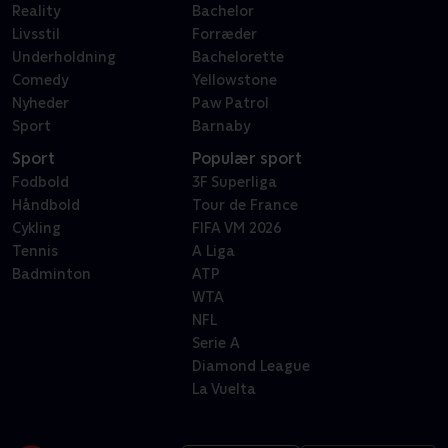
Reality
Bachelor
Livsstil
Forræder
Underholdning
Bachelorette
Comedy
Yellowstone
Nyheder
Paw Patrol
Sport
Barnaby
Sport
Populær sport
Fodbold
3F Superliga
Håndbold
Tour de France
Cykling
FIFA VM 2026
Tennis
A Liga
Badminton
ATP
WTA
NFL
Serie A
Diamond League
La Vuelta