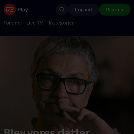
Log ind
Prøv nu
Forside
Live TV
Kategorier
Blev vores datter