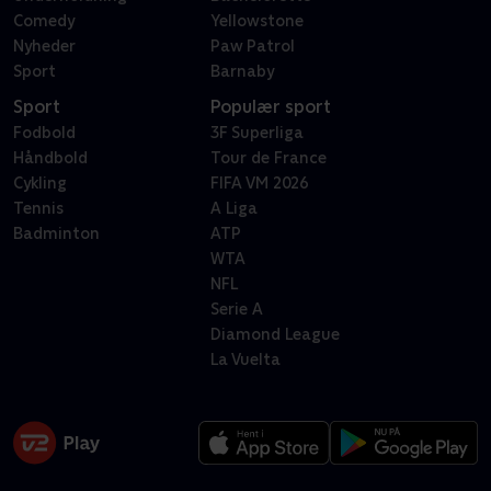
Comedy
Yellowstone
Nyheder
Paw Patrol
Sport
Barnaby
Sport
Populær sport
Fodbold
3F Superliga
Håndbold
Tour de France
Cykling
FIFA VM 2026
Tennis
A Liga
Badminton
ATP
WTA
NFL
Serie A
Diamond League
La Vuelta