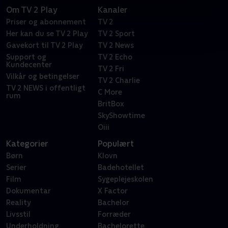
Om TV 2 Play
Kanaler
Priser og abonnement
TV 2
Her kan du se TV 2 Play
TV 2 Sport
Gavekort til TV 2 Play
TV 2 News
Support og
TV 2 Echo
Kundecenter
TV 2 Fri
Vilkår og betingelser
TV 2 Charlie
TV 2 NEWS i offentligt
C More
rum
BritBox
SkyShowtime
Oiii
Kategorier
Populært
Børn
Klovn
Serier
Badehotellet
Film
Sygeplejeskolen
Dokumentar
X Factor
Reality
Bachelor
Livsstil
Forræder
Underholdning
Bachelorette