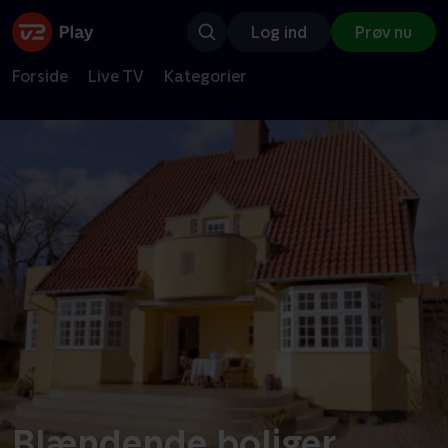
Log ind
Prøv nu
Forside
Live TV
Kategorier
Blændende boliger