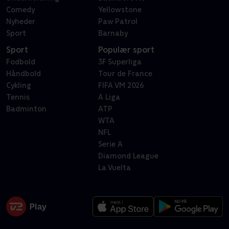
Comedy
Yellowstone
Nyheder
Paw Patrol
Sport
Barnaby
Sport
Populær sport
Fodbold
3F Superliga
Håndbold
Tour de France
Cykling
FIFA VM 2026
Tennis
A Liga
Badminton
ATP
WTA
NFL
Serie A
Diamond League
La Vuelta