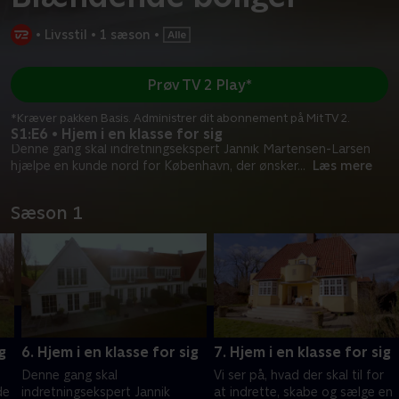
•
Livsstil
•
1 sæson
•
Prøv TV 2 Play*
*Kræver pakken Basis. Administrer dit abonnement på Mit TV 2.
S1:E6 • Hjem i en klasse for sig
Denne gang skal indretningsekspert Jannik Martensen-Larsen
hjælpe en kunde nord for København, der ønsker
...
Læs mere
Sæson 1
g
6. Hjem i en klasse for sig
7. Hjem i en klasse for sig
Denne gang skal
Vi ser på, hvad der skal til for
de
indretningsekspert Jannik
at indrette, skabe og sælge en