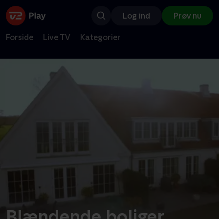
Log ind
Prøv nu
Forside
Live TV
Kategorier
Blændende boliger