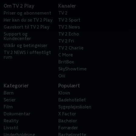
Om TV 2 Play
Kanaler
Priser og abonnement
TV 2
Her kan du se TV 2 Play
TV 2 Sport
Gavekort til TV 2 Play
TV 2 News
Support og
TV 2 Echo
Kundecenter
TV 2 Fri
Vilkår og betingelser
TV 2 Charlie
TV 2 NEWS i offentligt
C More
rum
BritBox
SkyShowtime
Oiii
Kategorier
Populært
Børn
Klovn
Serier
Badehotellet
Film
Sygeplejeskolen
Dokumentar
X Factor
Reality
Bachelor
Livsstil
Forræder
Underholdning
Bachelorette