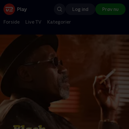
Log ind
Prøv nu
Forside
Live TV
Kategorier