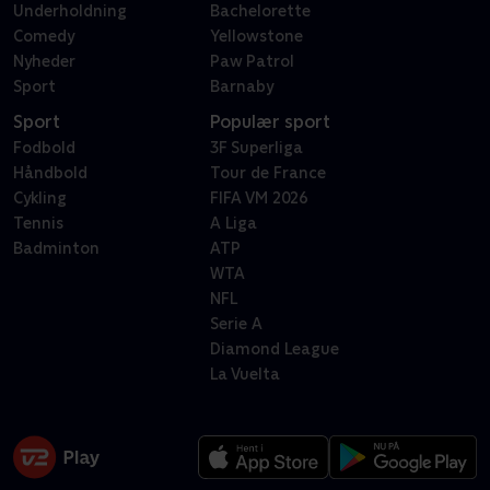
Underholdning
Bachelorette
Comedy
Yellowstone
Nyheder
Paw Patrol
Sport
Barnaby
Sport
Populær sport
Fodbold
3F Superliga
Håndbold
Tour de France
Cykling
FIFA VM 2026
Tennis
A Liga
Badminton
ATP
WTA
NFL
Serie A
Diamond League
La Vuelta