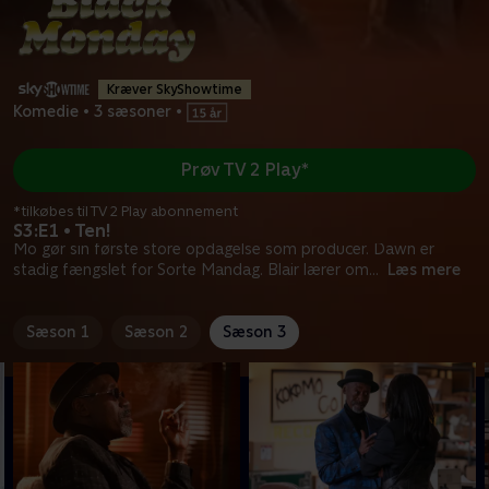
Kræver SkyShowtime
Komedie
•
3 sæsoner
•
Prøv TV 2 Play*
*tilkøbes til TV 2 Play abonnement
S3:E1 • Ten!
Mo gør sin første store opdagelse som producer. Dawn er
stadig fængslet for Sorte Mandag. Blair lærer om
...
Læs mere
Sæson 1
Sæson 2
Sæson 3