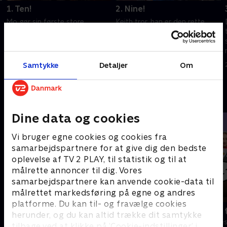
1. Ten!
2. Nine!
Mo gør sin første store
Keith tror, han er den rette
opdagelse som producer.
forretningsguru, som Tiff og
Dawn er stadig fængslet for
Corkie har brug for. Dawn og
Sorte Mandag. Blair lærer om
Mo forhandler om en ny
politik på den hårde måde.
balance, og Blair har en
Samtykke
Detaljer
Om
24. maj 2022 • 28 min
24. maj 2022 • 28 min
nærdødsoplevelse.
Andre så også
Dine data og cookies
Vi bruger egne cookies og cookies fra
samarbejdspartnere for at give dig den bedste
oplevelse af TV 2 PLAY, til statistik og til at
målrette annoncer til dig. Vores
samarbejdspartnere kan anvende cookie-data til
målrettet markedsføring på egne og andres
platforme. Du kan til- og fravælge cookies
Robssons (dansk tale)
Bert (dansk 
herunder, og du kan altid trække dit samtykke
Komedie • 1 sæsoner
Komedie • 1 sæ
tilbage ved at klikke på ’Cookie-indstillinger’ i