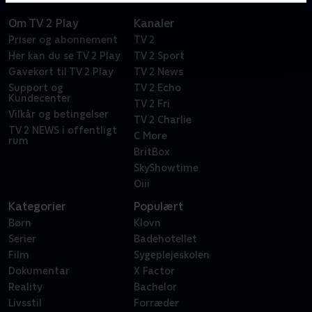
Om TV 2 Play
Kanaler
Priser og abonnement
TV 2
Her kan du se TV 2 Play
TV 2 Sport
Gavekort til TV 2 Play
TV 2 News
Support og
TV 2 Echo
Kundecenter
TV 2 Fri
Vilkår og betingelser
TV 2 Charlie
TV 2 NEWS i offentligt
C More
rum
BritBox
SkyShowtime
Oiii
Kategorier
Populært
Børn
Klovn
Serier
Badehotellet
Film
Sygeplejeskolen
Dokumentar
X Factor
Reality
Bachelor
Livsstil
Forræder