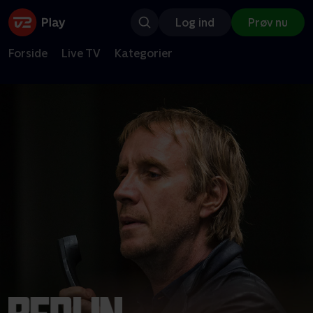
Log ind
Prøv nu
Forside
Live TV
Kategorier