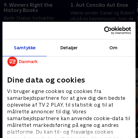
9. Winners Right the
1. Aut Concilio Aut Ense
History Books
Valerie sender Daniel og Robert
Berlin Station fortsætter
ud på en hastemission, hvor de
jagten på sandheden bag
møder den frafaldne CIA-
mordet på Katerina Gerhardt,
officer Rafael Torres og
mens en demonstration ved
opdager tegn på en
1. december 2023 • 52 min
den amerikanske ambassade
forestående invasion.
20. september 2022 • 54 min
Samtykke
Detaljer
Om
eskalerer.
Andre så også
Dine data og cookies
Vi bruger egne cookies og cookies fra
samarbejdspartnere for at give dig den bedste
oplevelse af TV 2 PLAY, til statistik og til at
målrette annoncer til dig. Vores
samarbejdspartnere kan anvende cookie-data til
målrettet markedsføring på egne og andres
Mord i Alperne
Gerningssted
platforme. Du kan til- og fravælge cookies
Krimi & Spænding • 6 sæsoner
Krimi & Spændi