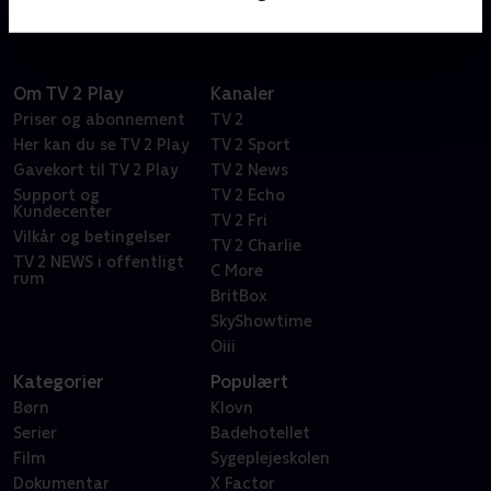
Om TV 2 Play
Kanaler
Priser og abonnement
TV 2
Her kan du se TV 2 Play
TV 2 Sport
Gavekort til TV 2 Play
TV 2 News
Support og
TV 2 Echo
Kundecenter
TV 2 Fri
Vilkår og betingelser
TV 2 Charlie
TV 2 NEWS i offentligt
C More
rum
BritBox
SkyShowtime
Oiii
Kategorier
Populært
Børn
Klovn
Serier
Badehotellet
Film
Sygeplejeskolen
Dokumentar
X Factor