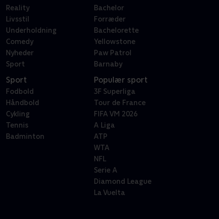
Reality
Bachelor
Livsstil
Forræder
Underholdning
Bachelorette
Comedy
Yellowstone
Nyheder
Paw Patrol
Sport
Barnaby
Sport
Populær sport
Fodbold
3F Superliga
Håndbold
Tour de France
Cykling
FIFA VM 2026
Tennis
A Liga
Badminton
ATP
WTA
NFL
Serie A
Diamond League
La Vuelta