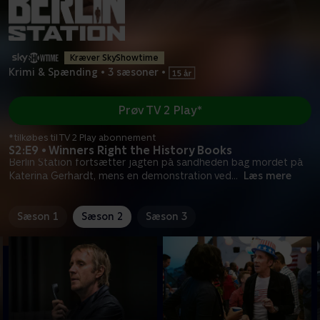
Kræver SkyShowtime
Krimi & Spænding
•
3 sæsoner
•
Prøv TV 2 Play*
*tilkøbes til TV 2 Play abonnement
S2:E9 • Winners Right the History Books
Berlin Station fortsætter jagten på sandheden bag mordet på
Katerina Gerhardt, mens en demonstration ved
...
Læs mere
Sæson 1
Sæson 2
Sæson 3