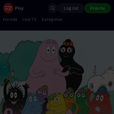
Log ind
Prøv nu
Forside
Live TV
Kategorier