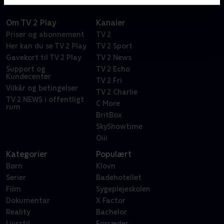
Om TV 2 Play
Kanaler
Priser og abonnement
TV 2
Her kan du se TV 2 Play
TV 2 Sport
Gavekort til TV 2 Play
TV 2 News
Support og
TV 2 Echo
Kundecenter
TV 2 Fri
Vilkår og betingelser
TV 2 Charlie
TV 2 NEWS i offentligt
C More
rum
BritBox
SkyShowtime
Oiii
Kategorier
Populært
Børn
Klovn
Serier
Badehotellet
Film
Sygeplejeskolen
Dokumentar
X Factor
Reality
Bachelor
Livsstil
Forræder