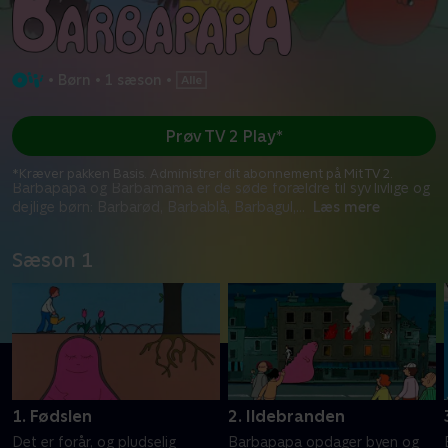
•
Børn
•
1 sæson
•
Prøv TV 2 Play*
*Kræver pakken Basis. Administrer dit abonnement på Mit TV 2.
Barbapapa og Barbamama er de søde forældre til syv livlige og
dejlige børn: Barbarød, Barbablå, Barbagul,
...
Læs mere
Sæson 1
1. Fødslen
2. Ildebranden
Det er forår, og pludselig
Barbapapa opdager byen og