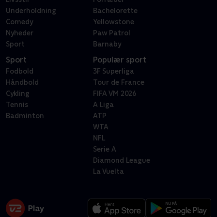
Underholdning
Bachelorette
Comedy
Yellowstone
Nyheder
Paw Patrol
Sport
Barnaby
Sport
Populær sport
Fodbold
3F Superliga
Håndbold
Tour de France
Cykling
FIFA VM 2026
Tennis
A Liga
Badminton
ATP
WTA
NFL
Serie A
Diamond League
La Vuelta