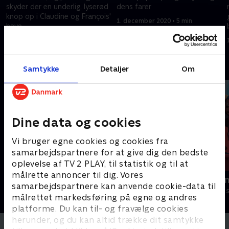
skyder der en underlig, lyserød
dens farer
knop op i Claudine og François'
1. december 2020 • 5 min
have
1. december 2020 • 5 min
Andre så også
Samtykke
Detaljer
Om
Dine data og cookies
Vi bruger egne cookies og cookies fra
samarbejdspartnere for at give dig den bedste
oplevelse af TV 2 PLAY, til statistik og til at
målrette annoncer til dig. Vores
Gurli Gris
Rasmus Klu
samarbejdspartnere kan anvende cookie-data til
Børneserier • 4 sæsoner
Børneserier • 3
målrettet markedsføring på egne og andres
platforme. Du kan til- og fravælge cookies
herunder, og du kan altid trække dit samtykke