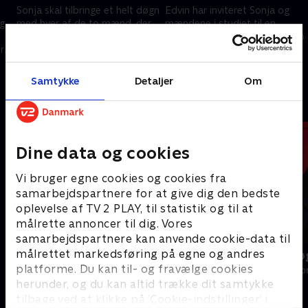
Sonja skal tilbringe et helt døgn
Edvin har inviteret Sonja og
og
med hver af de to mænd, der
mændene i studiet til en
har fanget hendes hjerte. Den
reunion og kigger tilbage på en
r
sidste roseceremoni venter,
hæsblæsende sæson. Og så
men hvem bliver den heldige?
skal vi høre, hvordan det går
11. september 2025 • 43 min
11. september 2025 • 42 min
med kærligheden.
Samtykke
Detaljer
Om
Andre så også
Dine data og cookies
Vi bruger egne cookies og cookies fra
samarbejdspartnere for at give dig den bedste
oplevelse af TV 2 PLAY, til statistik og til at
målrette annoncer til dig. Vores
samarbejdspartnere kan anvende cookie-data til
målrettet markedsføring på egne og andres
Bachelor Sverige
Date mig nø
platforme. Du kan til- og fravælge cookies
Reality • 1 sæsoner
Reality • 7 sæso
herunder, og du kan altid trække dit samtykke
tilbage ved at klikke på ’Cookie-indstillinger’ i