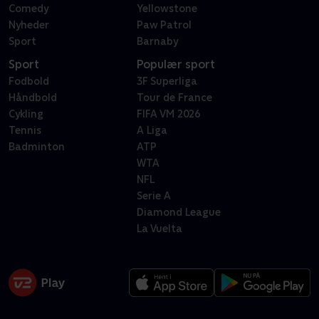
Comedy
Yellowstone
Nyheder
Paw Patrol
Sport
Barnaby
Sport
Populær sport
Fodbold
3F Superliga
Håndbold
Tour de France
Cykling
FIFA VM 2026
Tennis
A Liga
Badminton
ATP
WTA
NFL
Serie A
Diamond League
La Vuelta