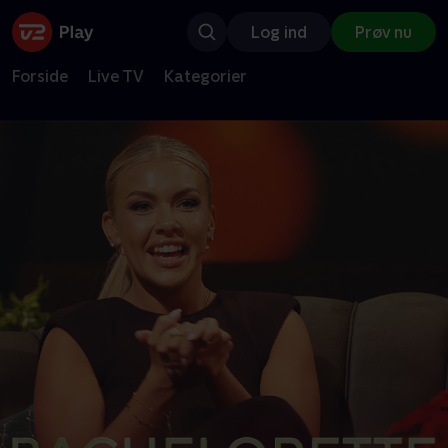
Log ind
Prøv nu
Forside
Live TV
Kategorier