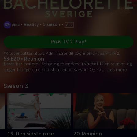
•
Reality
•
1 sæson
•
Prøv TV 2 Play*
*Kræver pakken Basis. Administrer dit abonnement på Mit TV 2.
S3:E20 • Reunion
Edvin har inviteret Sonja og mændene i studiet til en reunion og
kigger tilbage på en hæsblæsende sæson. Og så
...
Læs mere
Sæson 3
19. Den sidste rose
20. Reunion