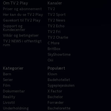
Om TV 2 Play
Kanaler
Priser og abonnement
TV 2
Her kan du se TV 2 Play
TV 2 Sport
Gavekort til TV 2 Play
TV 2 News
Support og
TV 2 Echo
Kundecenter
TV 2 Fri
Vilkår og betingelser
TV 2 Charlie
TV 2 NEWS i offentligt
C More
rum
BritBox
SkyShowtime
Oiii
Kategorier
Populært
Børn
Klovn
Serier
Badehotellet
Film
Sygeplejeskolen
Dokumentar
X Factor
Reality
Bachelor
Livsstil
Forræder
Underholdning
Bachelorette