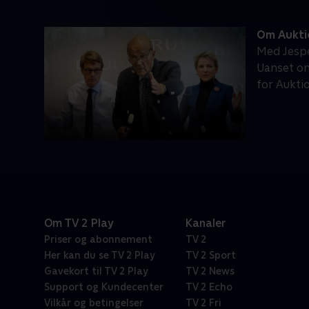
Om Aukti
Med Jespe
Uanset om
for Aukt
Om TV 2 Play
Kanaler
Priser og abonnement
TV 2
Her kan du se TV 2 Play
TV 2 Sport
Gavekort til TV 2 Play
TV 2 News
Support og Kundecenter
TV 2 Echo
Vilkår og betingelser
TV 2 Fri