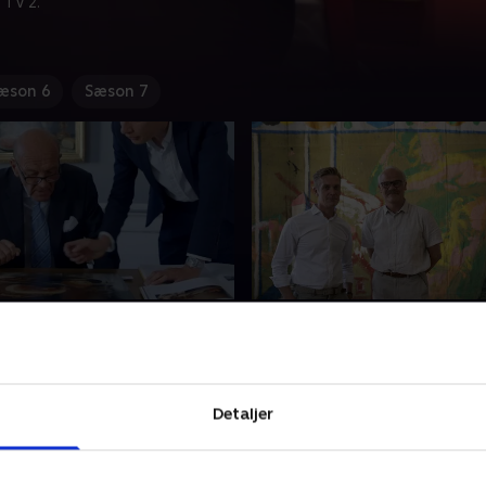
 TV 2.
æson 6
Sæson 7
d-skinken
4. Presenning på podiet
 Rasmussen skal der
Et sjældent maleri på en pr
re kunst i millionklassen,
har fundet vej til Auktionshu
ældent Pieter Claesz-maleri
3. oktober 2018 • 25 min
Detaljer
skal under hammeren.
er 2018 • 25 min