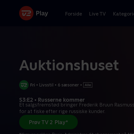
Forside
Live TV
Kategori
Auktionshuset
•
Livsstil
•
6 sæsoner
•
S3:E2 • Russerne kommer
Et salgsfremstød bringer Frederik Bruun Rasmuss
for at fiske efter rige russiske kunder.
Prøv TV 2 Play*