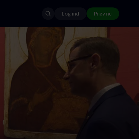
Log ind
Prøv nu