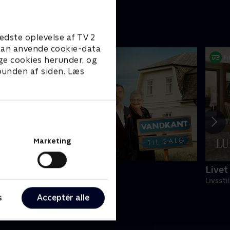
edste oplevelse af TV 2
e kan anvende cookie-data
ge cookies herunder, og
 bunden af siden. Læs
Marketing
andkant til salg
Livet
ivsstil • 7 sæsoner
Livssti
s
Acceptér alle