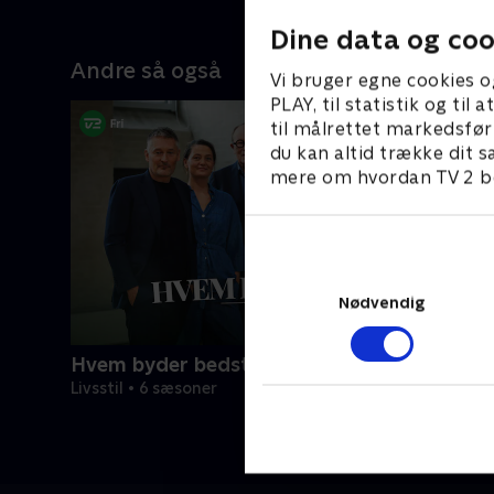
Dine data og coo
Andre så også
Vi bruger egne cookies o
PLAY, til statistik og ti
til målrettet markedsfør
du kan altid trække dit s
mere om hvordan TV 2 be
Nødvendig
Hvem byder bedst?
Livsstil • 6 sæsoner