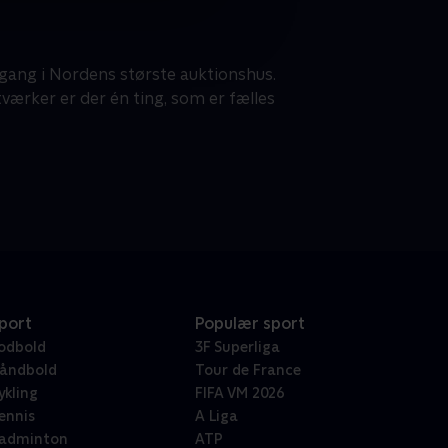
 gang i Nordens største auktionshus.
ærker er der én ting, som er fælles
port
Populær sport
odbold
3F Superliga
åndbold
Tour de France
ykling
FIFA VM 2026
ennis
A Liga
adminton
ATP