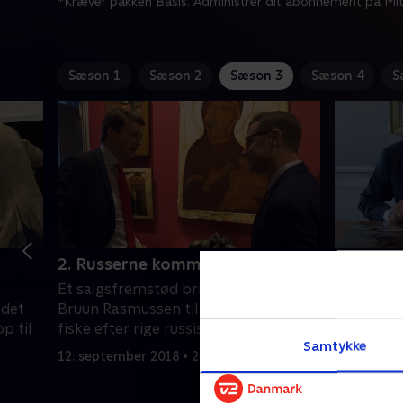
*Kræver pakken Basis. Administrer dit abonnement på Mit
Sæson 1
Sæson 2
Sæson 3
Sæson 4
S
2. Russerne kommer
3. Rekor
t
Et salgsfremstød bringer Frederik
Hos Bruun
ndet
Bruun Rasmussen til London for at
sælges æld
p til
fiske efter rige russiske kunder.
når et sj
Samtykke
fra 1625 
12. september 2018 • 26 min
5. septemb