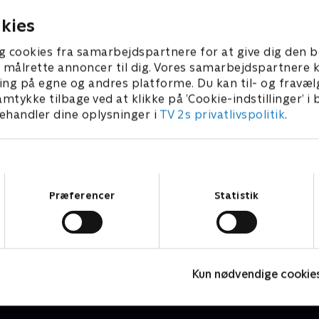
kies
g cookies fra samarbejdspartnere for at give dig den b
l at målrette annoncer til dig. Vores samarbejdspartner
ing på egne og andres platforme. Du kan til- og fravæl
amtykke tilbage ved at klikke på ’Cookie-indstillinger’ i
handler dine oplysninger i
TV 2s privatlivspolitik
.
Samtykkevalg
Præferencer
Statistik
Loppe Deluxe
V
Livsstil • 5 sæsoner
L
Kun nødvendige cookie