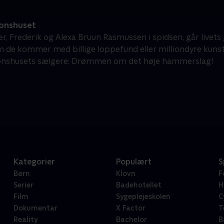
onshuset
r, Frederik og Alexa Bruun Rasmussen i spidsen, går livets
 de kommer med billige loppefund eller milliondyre kunstv
ionshusets sælgere: Drømmen om det høje hammerslag!
Kategorier
Populært
S
Børn
Klovn
F
Serier
Badehotellet
H
Film
Sygeplejeskolen
C
Dokumentar
X Factor
T
Reality
Bachelor
B