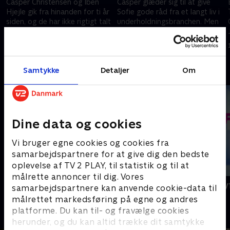
Casper Christensen og Iben
Casper glæder sig til at give
Hjejle gik fra hinanden for ti år
Sofie gode råd fra et langt liv i
siden, og de har ikke rigtigt talt
underholdningsbranchen. Men
om bruddet siden. Nu skal de
sådan går det ikke. De to
spendere et helt døgn sammen
tørner sammen i diskussioner
31. august 2025 • 50 min
7. september 2025 • 53 min
Andre så også
Samtykke
Detaljer
Om
Dine data og cookies
Vi bruger egne cookies og cookies fra
samarbejdspartnere for at give dig den bedste
oplevelse af TV 2 PLAY, til statistik og til at
målrette annoncer til dig. Vores
Det sidste ord
Mor på Only
samarbejdspartnere kan anvende cookie-data til
Dokumentar
Dokumentar
målrettet markedsføring på egne og andres
platforme. Du kan til- og fravælge cookies
herunder, og du kan altid trække dit samtykke