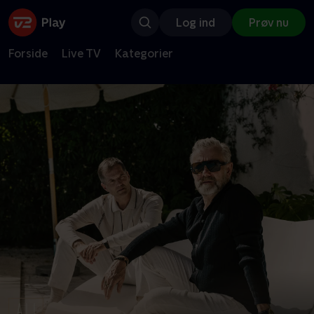
Log ind
Prøv nu
Forside
Live TV
Kategorier