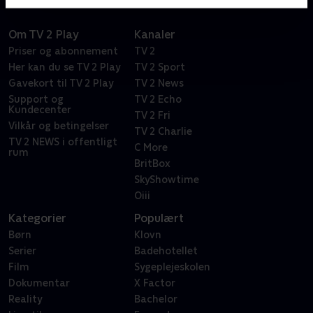
Om TV 2 Play
Kanaler
Priser og abonnement
TV 2
Her kan du se TV 2 Play
TV 2 Sport
Gavekort til TV 2 Play
TV 2 News
Support og
TV 2 Echo
Kundecenter
TV 2 Fri
Vilkår og betingelser
TV 2 Charlie
TV 2 NEWS i offentligt
C More
rum
BritBox
SkyShowtime
Oiii
Kategorier
Populært
Børn
Klovn
Serier
Badehotellet
Film
Sygeplejeskolen
Dokumentar
X Factor
Reality
Bachelor