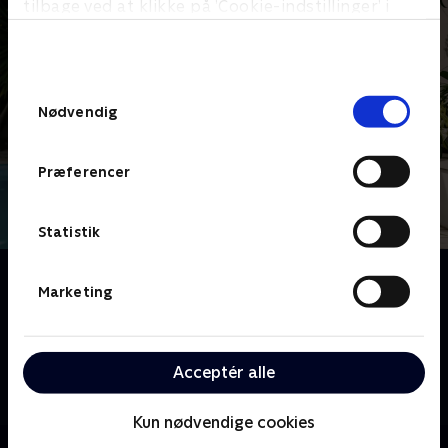
tilbage ved at klikke på ’Cookie-indstillinger’ i
bunden af siden. Læs mere om hvordan TV 2
behandler dine oplysninger i
TV 2s privatlivspolitik
.
Samtykkevalg
Nødvendig
Præferencer
Statistik
Om All Exclusive
Marketing
I dette interview-eksperiment er fokus på mødet
mellem Casper Christensen og hans håndplukkede
gæster, hvor seerne får helt ny indsigt i både Caspers
Acceptér alle
og gæsternes liv og personligheder. Med Casper
Christensen og Mikael Bertelsen.
Kun nødvendige cookies