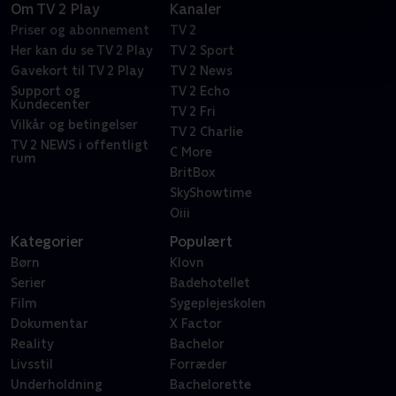
Om TV 2 Play
Kanaler
Priser og abonnement
TV 2
Her kan du se TV 2 Play
TV 2 Sport
Gavekort til TV 2 Play
TV 2 News
Support og
TV 2 Echo
Kundecenter
TV 2 Fri
Vilkår og betingelser
TV 2 Charlie
TV 2 NEWS i offentligt
C More
rum
BritBox
SkyShowtime
Oiii
Kategorier
Populært
Børn
Klovn
Serier
Badehotellet
Film
Sygeplejeskolen
Dokumentar
X Factor
Reality
Bachelor
Livsstil
Forræder
Underholdning
Bachelorette