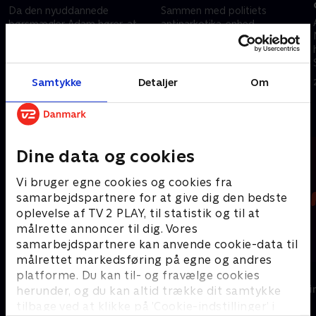
Da den nyuddannede
Sammen med politiets
børsmægler Adam hører, at
antinarkotika-enhed
hans far er død, flygter han fra
efterforsker Jakob mordet på
sin angstfyldte hverdag og
en 16-årig dreng. Adam beder i
genforenes med
mellemtiden Simon om hjælp
16. august 2020 • 40 min
16. august 2020 • 41 min
barndomsvennerne Simon og
med at sælge 22 kilo hash.
Samtykke
Detaljer
Om
Oliver.
Andre så også
Dine data og cookies
Vi bruger egne cookies og cookies fra
samarbejdspartnere for at give dig den bedste
oplevelse af TV 2 PLAY, til statistik og til at
målrette annoncer til dig. Vores
samarbejdspartnere kan anvende cookie-data til
målrettet markedsføring på egne og andres
Kriger
King
platforme. Du kan til- og fravælge cookies
Krimi & Spænding • 1 sæsoner
Krimi & Spændi
herunder, og du kan altid trække dit samtykke
tilbage ved at klikke på ’Cookie-indstillinger’ i