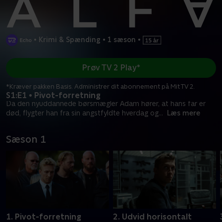
•
Krimi & Spænding
•
1 sæson
•
Prøv TV 2 Play*
*Kræver pakken Basis. Administrer dit abonnement på Mit TV 2.
S1:E1 • Pivot-forretning
Da den nyuddannede børsmægler Adam hører, at hans far er
død, flygter han fra sin angstfyldte hverdag og
...
Læs mere
Sæson 1
1. Pivot-forretning
2. Udvid horisontalt