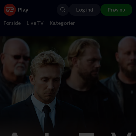
Log ind
Prøv nu
Forside
Live TV
Kategorier