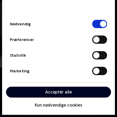
bunden af siden. Læs mere om hvordan TV 2
behandler dine oplysninger i
TV 2s privatlivspolitik
.
Samtykkevalg
Nødvendig
Præferencer
Statistik
Marketing
Om Alfa
Dansk krimiserie af brødrene Avaz om de to brødre
Adam og Jakob og deres angstfulde jagt på mål og
Acceptér alle
mening med livet.
Kun nødvendige cookies