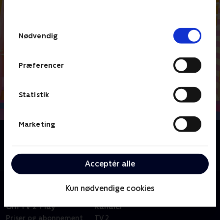
behandler dine oplysninger i
TV 2s privatlivspolitik
.
Samtykkevalg
Nødvendig
Præferencer
Statistik
Marketing
Om Abby Hatcher
Abby og de nuttede Fuzzlies går på eventyr på Abbys
forældres hotel.
Acceptér alle
Kun nødvendige cookies
Om TV 2 Play
Kanaler
Priser og abonnement
TV 2