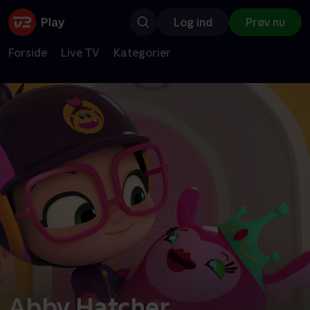
Log ind
Prøv nu
Forside
Live TV
Kategorier
Abby Hatcher