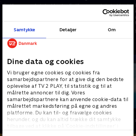
.
En lille pige med et stort hjerte.
En lille pige med et stort hjerte.
Abby hjælper sine venner med
Abby hjælper sine venner med
at løse problemer og svære
at løse problemer og svære
følelser sammen med de
følelser sammen med de
nuttede Fuzzlies.
nuttede Fuzzlies.
Samtykke
Detaljer
Om
1. januar 2023 • 22 min
1. januar 2023 • 22 min
Andre så også
Dine data og cookies
Vi bruger egne cookies og cookies fra
samarbejdspartnere for at give dig den bedste
oplevelse af TV 2 PLAY, til statistik og til at
målrette annoncer til dig. Vores
samarbejdspartnere kan anvende cookie-data til
målrettet markedsføring på egne og andres
platforme. Du kan til- og fravælge cookies
Magnus & Myggen
Vicke Viking
herunder, og du kan altid trække dit samtykke
Børneserier • 1 sæsoner
Børneserier • 1
tilbage ved at klikke på ’Cookie-indstillinger’ i
bunden af siden. Læs mere om hvordan TV 2