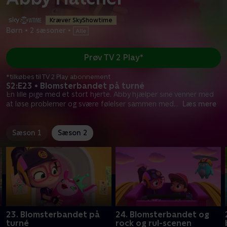
Kræver SkyShowtime
Børn
•
2 sæsoner
•
Prøv TV 2 Play*
*tilkøbes til TV 2 Play abonnement
S2:E23 • Blomsterbandet på turné
En lille pige med et stort hjerte. Abby hjælper sine venner med
at løse problemer og svære følelser sammen med
...
Læs mere
Sæson 1
Sæson 2
23. Blomsterbandet på
24. Blomsterbandet og
turné
rock og rul-scenen