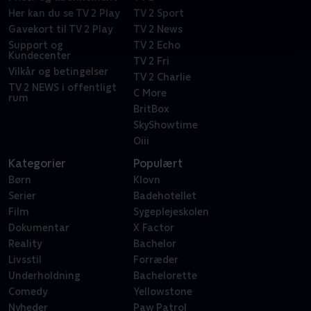
Her kan du se TV 2 Play
TV 2 Sport
Gavekort til TV 2 Play
TV 2 News
Support og
TV 2 Echo
Kundecenter
TV 2 Fri
Vilkår og betingelser
TV 2 Charlie
TV 2 NEWS i offentligt
C More
rum
BritBox
SkyShowtime
Oiii
Kategorier
Populært
Børn
Klovn
Serier
Badehotellet
Film
Sygeplejeskolen
Dokumentar
X Factor
Reality
Bachelor
Livsstil
Forræder
Underholdning
Bachelorette
Comedy
Yellowstone
Nyheder
Paw Patrol