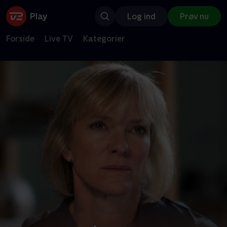
Log ind
Prøv nu
Forside
Live TV
Kategorier