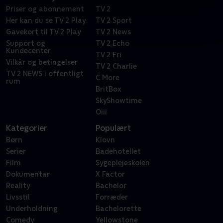
Priser og abonnement
TV 2
Her kan du se TV 2 Play
TV 2 Sport
Gavekort til TV 2 Play
TV 2 News
Support og
TV 2 Echo
Kundecenter
TV 2 Fri
Vilkår og betingelser
TV 2 Charlie
TV 2 NEWS i offentligt
C More
rum
BritBox
SkyShowtime
Oiii
Kategorier
Populært
Børn
Klovn
Serier
Badehotellet
Film
Sygeplejeskolen
Dokumentar
X Factor
Reality
Bachelor
Livsstil
Forræder
Underholdning
Bachelorette
Comedy
Yellowstone