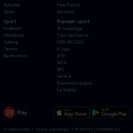
Nyheder
Paw Patrol
Sport
Barnaby
Sport
Populær sport
Fodbold
3F Superliga
Håndbold
Tour de France
Cykling
FIFA VM 2026
Tennis
A Liga
Badminton
ATP
WTA
NFL
Serie A
Diamond League
La Vuelta
Privatlivspolitik
Cookie-indstillinger
©
2026
TV 2 DANMARK A/S