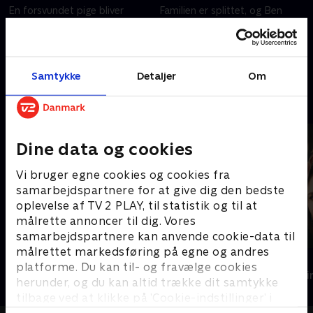
En forsvundet pige bliver
Familien er splittet, og Ben
fundet dolket ihjel, og
flytter ud med sine børn. Rosie
butiksejeren Rosie bliver
modtager et opkald fra Jamie,
forfærdet, da hun opdager, at
der beder hende om at møde
hendes søn har gemt et par
ham på stranden.
19. februar 2025 • 45 min
19. februar 2025 • 45 min
Samtykke
Detaljer
Om
blodige sko.
Andre så også
Dine data og cookies
Vi bruger egne cookies og cookies fra
samarbejdspartnere for at give dig den bedste
oplevelse af TV 2 PLAY, til statistik og til at
målrette annoncer til dig. Vores
samarbejdspartnere kan anvende cookie-data til
målrettet markedsføring på egne og andres
Smag for mord
Top Dog
platforme. Du kan til- og fravælge cookies
Krimi & Spænding • 1 sæsoner
Krimi & Spændi
herunder, og du kan altid trække dit samtykke
tilbage ved at klikke på ’Cookie-indstillinger’ i