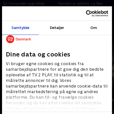
En forsvundet pige bliver
Familien er splittet, og Ben
fundet dolket ihjel, og
flytter ud med sine børn. Rosie
butiksejeren Rosie bliver
modtager et opkald fra Jamie,
forfærdet, da hun opdager, at
der beder hende om at møde
hendes søn har gemt et par
ham på stranden.
19. februar 2025 • 45 min
19. februar 2025 • 45 min
Samtykke
Detaljer
Om
blodige sko.
Andre så også
Dine data og cookies
Vi bruger egne cookies og cookies fra
samarbejdspartnere for at give dig den bedste
oplevelse af TV 2 PLAY, til statistik og til at
målrette annoncer til dig. Vores
samarbejdspartnere kan anvende cookie-data til
målrettet markedsføring på egne og andres
Smag for mord
Top Dog
platforme. Du kan til- og fravælge cookies
Krimi & Spænding • 1 sæsoner
Krimi & Spændi
herunder, og du kan altid trække dit samtykke
tilbage ved at klikke på ’Cookie-indstillinger’ i
bunden af siden. Læs mere om hvordan TV 2