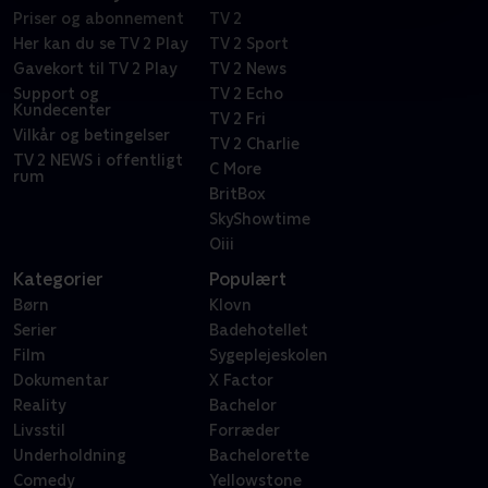
Priser og abonnement
TV 2
Her kan du se TV 2 Play
TV 2 Sport
Gavekort til TV 2 Play
TV 2 News
Support og
TV 2 Echo
Kundecenter
TV 2 Fri
Vilkår og betingelser
TV 2 Charlie
TV 2 NEWS i offentligt
C More
rum
BritBox
SkyShowtime
Oiii
Kategorier
Populært
Børn
Klovn
Serier
Badehotellet
Film
Sygeplejeskolen
Dokumentar
X Factor
Reality
Bachelor
Livsstil
Forræder
Underholdning
Bachelorette
Comedy
Yellowstone