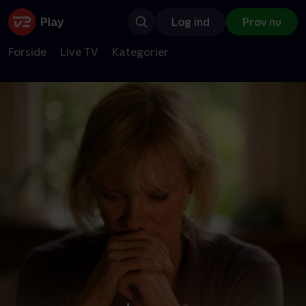
Log ind
Prøv nu
Forside
Live TV
Kategorier