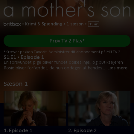
•
Krimi & Spænding
•
1 sæson
•
Prøv TV 2 Play*
*Kræver pakken Favorit. Administrer dit abonnement på Mit TV 2.
S1:E1 • Episode 1
En forsvundet pige bliver fundet dolket ihjel, og butiksejeren
Rosie bliver forfærdet, da hun opdager, at hendes
...
Læs mere
Sæson 1
1. Episode 1
2. Episode 2