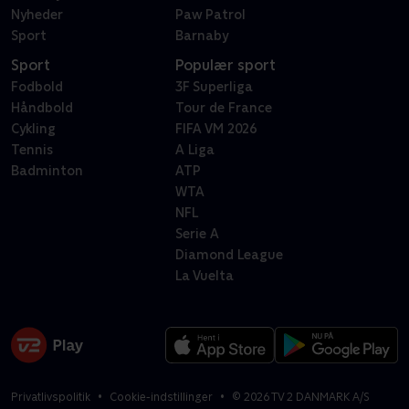
Nyheder
Paw Patrol
Sport
Barnaby
Sport
Populær sport
Fodbold
3F Superliga
Håndbold
Tour de France
Cykling
FIFA VM 2026
Tennis
A Liga
Badminton
ATP
WTA
NFL
Serie A
Diamond League
La Vuelta
Privatlivspolitik
Cookie-indstillinger
©
2026
TV 2 DANMARK A/S