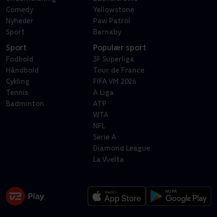
Comedy
Yellowstone
Nyheder
Paw Patrol
Sport
Barnaby
Sport
Populær sport
Fodbold
3F Superliga
Håndbold
Tour de France
Cykling
FIFA VM 2026
Tennis
A Liga
Badminton
ATP
WTA
NFL
Serie A
Diamond League
La Vuelta