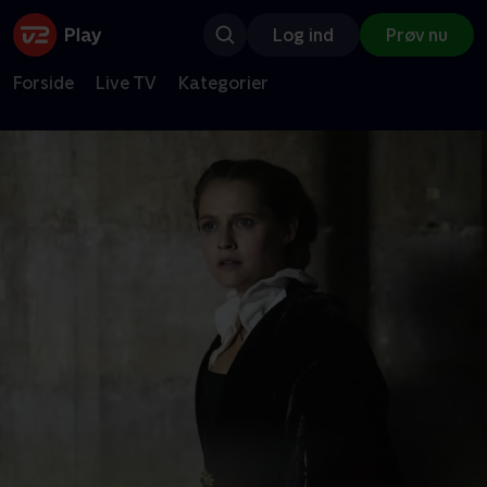
Log ind
Prøv nu
Forside
Live TV
Kategorier