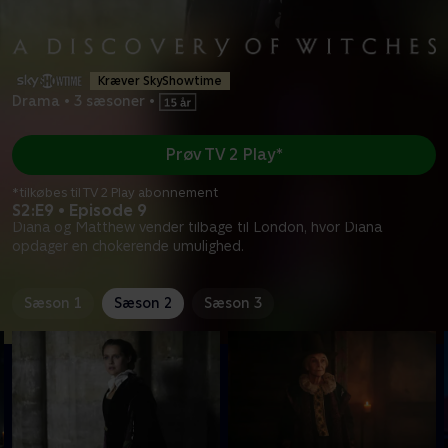
Kræver SkyShowtime
Drama
•
3 sæsoner
•
Prøv TV 2 Play*
*tilkøbes til TV 2 Play abonnement
S2:E9 • Episode 9
Diana og Matthew vender tilbage til London, hvor Diana
opdager en chokerende umulighed.
Sæson 1
Sæson 2
Sæson 3