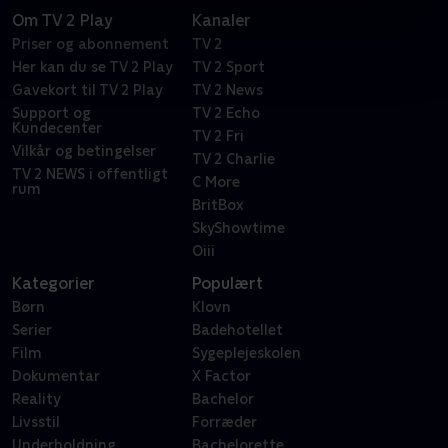
Om TV 2 Play
Kanaler
Priser og abonnement
TV 2
Her kan du se TV 2 Play
TV 2 Sport
Gavekort til TV 2 Play
TV 2 News
Support og
TV 2 Echo
Kundecenter
TV 2 Fri
Vilkår og betingelser
TV 2 Charlie
TV 2 NEWS i offentligt
C More
rum
BritBox
SkyShowtime
Oiii
Kategorier
Populært
Børn
Klovn
Serier
Badehotellet
Film
Sygeplejeskolen
Dokumentar
X Factor
Reality
Bachelor
Livsstil
Forræder
Underholdning
Bachelorette