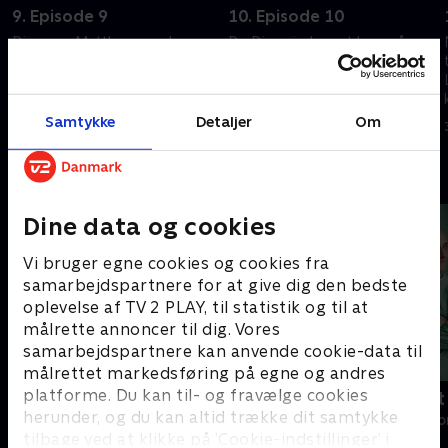
9. Episode 9
10. Episode 10
Diana og Matthew vender
Da Diana indser, at hun må
tilbage til London, hvor Diana
vende tilbage til nutiden,
opdager en chokerende
planlægger hun at afslutte sin
umulighed.
træning med Alsop.
Samtykke
Detaljer
Om
1. oktober 2023 • 43 min
1. oktober 2023 • 44 min
Andre så også
Dine data og cookies
Vi bruger egne cookies og cookies fra
samarbejdspartnere for at give dig den bedste
oplevelse af TV 2 PLAY, til statistik og til at
målrette annoncer til dig. Vores
samarbejdspartnere kan anvende cookie-data til
målrettet markedsføring på egne og andres
platforme. Du kan til- og fravælge cookies
Happy fucking Pride
Fake Patient
herunder, og du kan altid trække dit samtykke
Drama • 1 sæsoner
Drama • 1 sæso
tilbage ved at klikke på ’Cookie-indstillinger’ i