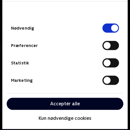
bunden af siden. Læs mere om hvordan TV 2
behandler dine oplysninger i
TV 2s privatlivspolitik
.
Samtykkevalg
Nødvendig
Præferencer
Statistik
Marketing
Om A Discovery of Witches
Den amerikanske historiker og modvillige heks Diana
Bishop befinder sig opslugt af en verden af magiske
Acceptér alle
skabninger og forbudt kærlighed.
Kun nødvendige cookies