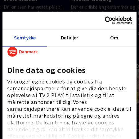
t
Drillenissen har været på spil,
Der er drilske englestemmer og
og deltagerne må tage hele
frække unger på spil i dagens
kroppen i brug for at komme
dyst, hvor turen går til skolens
igennem dagens udfordring
juleafslutning. Hvem kan mon
spotte de børn, der snyder?.
3. december 2024 • 21 min
4. december 2024 • 24 min
Samtykke
Detaljer
Om
Andre så også
Dine data og cookies
Vi bruger egne cookies og cookies fra
samarbejdspartnere for at give dig den bedste
oplevelse af TV 2 PLAY, til statistik og til at
målrette annoncer til dig. Vores
samarbejdspartnere kan anvende cookie-data til
målrettet markedsføring på egne og andres
platforme. Du kan til- og fravælge cookies
24 stjerners julikalender
Danmarks d
herunder, og du kan altid trække dit samtykke
TV-Shows • 1 sæsoner
TV-Shows • 1 s
tilbage ved at klikke på ’Cookie-indstillinger’ i