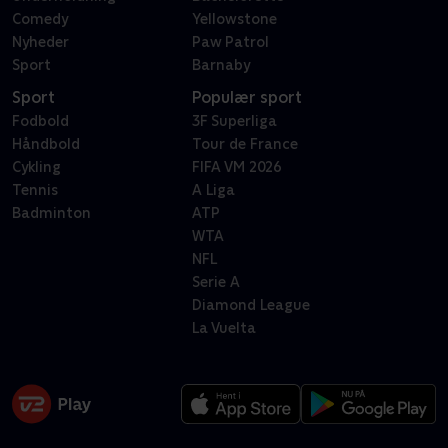
Comedy
Yellowstone
Nyheder
Paw Patrol
Sport
Barnaby
Sport
Populær sport
Fodbold
3F Superliga
Håndbold
Tour de France
Cykling
FIFA VM 2026
Tennis
A Liga
Badminton
ATP
WTA
NFL
Serie A
Diamond League
La Vuelta