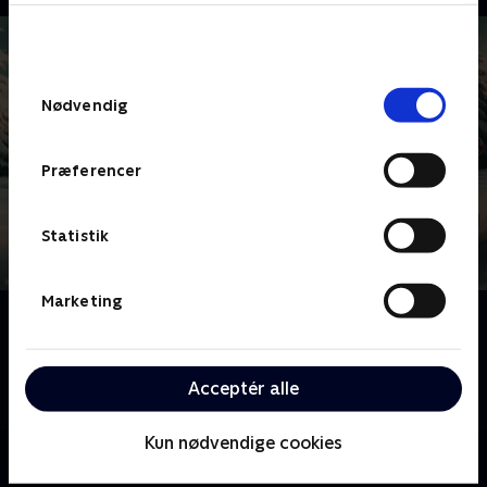
bunden af siden. Læs mere om hvordan TV 2
behandler dine oplysninger i
TV 2s privatlivspolitik
.
Samtykkevalg
Nødvendig
Præferencer
Statistik
Marketing
Om 24 stjerners julekalender
Melvin Kakooza har samlet 24 kendte danskere i sin
julehytte, hvor de skal dyste om den ærefulde titel
Acceptér alle
som 'Årets julestjerne'.
Kun nødvendige cookies