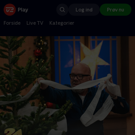
Log ind
Prøv nu
Forside
Live TV
Kategorier