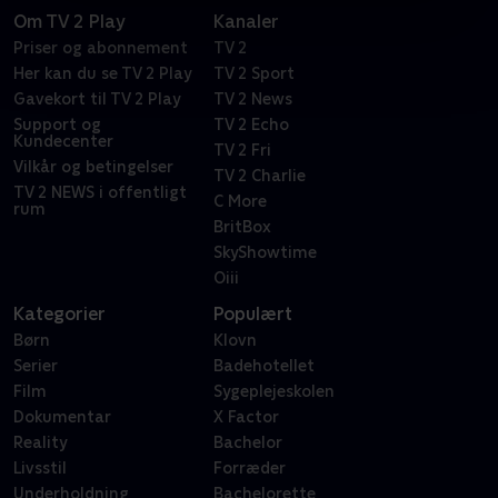
Om TV 2 Play
Kanaler
Priser og abonnement
TV 2
Her kan du se TV 2 Play
TV 2 Sport
Gavekort til TV 2 Play
TV 2 News
Support og
TV 2 Echo
Kundecenter
TV 2 Fri
Vilkår og betingelser
TV 2 Charlie
TV 2 NEWS i offentligt
C More
rum
BritBox
SkyShowtime
Oiii
Kategorier
Populært
Børn
Klovn
Serier
Badehotellet
Film
Sygeplejeskolen
Dokumentar
X Factor
Reality
Bachelor
Livsstil
Forræder
Underholdning
Bachelorette