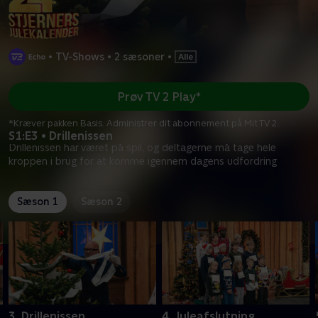
•
TV-Shows
•
2 sæsoner
•
Prøv TV 2 Play*
*Kræver pakken Basis. Administrer dit abonnement på Mit TV 2.
S1:E3 • Drillenissen
Drillenissen har været på spil, og deltagerne må tage hele
kroppen i brug for at komme igennem dagens udfordring
Sæson 1
Sæson 2
3. Drillenissen
4. Juleafslutning