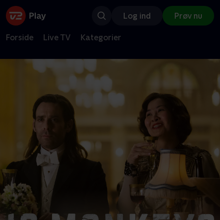
Log ind
Prøv nu
Forside
Live TV
Kategorier