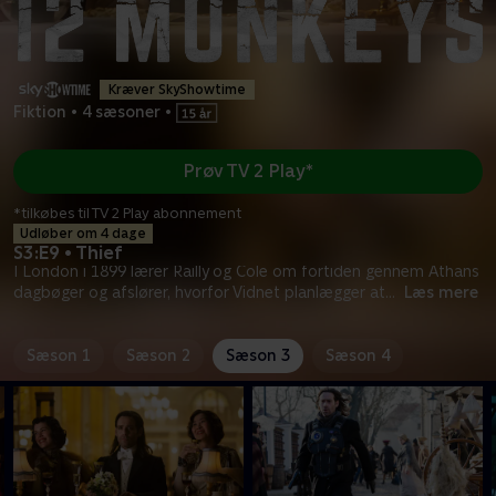
Kræver SkyShowtime
Fiktion
•
4 sæsoner
•
Prøv TV 2 Play*
*tilkøbes til TV 2 Play abonnement
Udløber om 4 dage
S3:E9 • Thief
I London i 1899 lærer Railly og Cole om fortiden gennem Athans
dagbøger og afslører, hvorfor Vidnet planlægger at
...
Læs mere
Sæson 1
Sæson 2
Sæson 3
Sæson 4