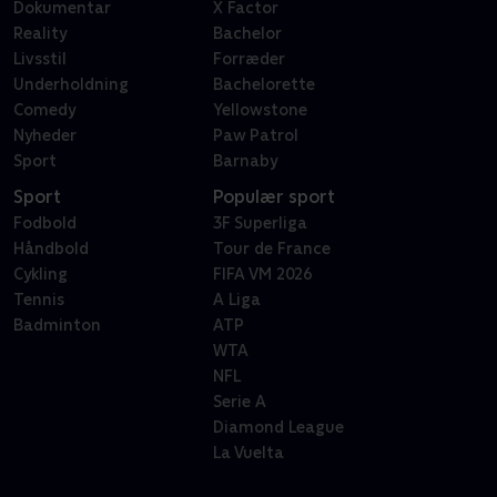
Dokumentar
X Factor
Reality
Bachelor
Livsstil
Forræder
Underholdning
Bachelorette
Comedy
Yellowstone
Nyheder
Paw Patrol
Sport
Barnaby
Sport
Populær sport
Fodbold
3F Superliga
Håndbold
Tour de France
Cykling
FIFA VM 2026
Tennis
A Liga
Badminton
ATP
WTA
NFL
Serie A
Diamond League
La Vuelta