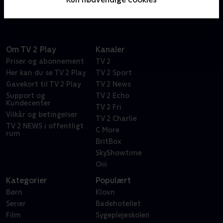
Om TV 2 Play
Kanaler
Priser og abonnement
TV 2
Her kan du se TV 2 Play
TV 2 Sport
Gavekort til TV 2 Play
TV 2 News
Support og
TV 2 Echo
Kundecenter
TV 2 Fri
Vilkår og betingelser
TV 2 Charlie
TV 2 NEWS i offentligt
C More
rum
BritBox
SkyShowtime
Oiii
Kategorier
Populært
Børn
Klovn
Serier
Badehotellet
Film
Sygeplejeskolen