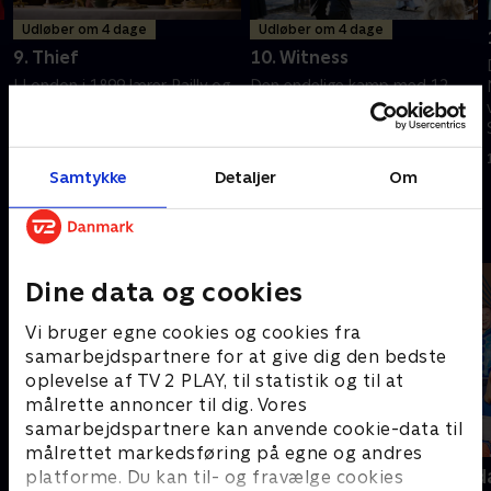
Udløber om 4 dage
Udløber om 4 dage
9. Thief
10. Witness
I London i 1899 lærer Railly og
Den endelige kamp med 12
Cole om fortiden gennem
Monkeys begynder, da Vidnet
Athans dagbøger og afslører,
vender tilbage til Project
hvorfor Vidnet planlægger at
Splinter
ødelægge tiden og hele
Samtykke
Detaljer
Om
15. august 2024 • 42 min
15. august 2024 • 43 min
virkeligheden
Andre så også
Dine data og cookies
Vi bruger egne cookies og cookies fra
samarbejdspartnere for at give dig den bedste
oplevelse af TV 2 PLAY, til statistik og til at
målrette annoncer til dig. Vores
samarbejdspartnere kan anvende cookie-data til
målrettet markedsføring på egne og andres
Mordene i Marlow
Robssons (da
platforme. Du kan til- og fravælge cookies