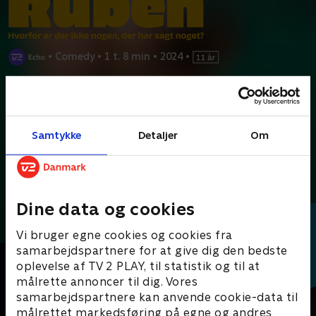
•
Comedy
•
1 t. 8 min
•
2024
•
Prøv TV 2 Play*
*Kræver pakken Basis. Administrer dit abonnement på Mit TV 2.
30'erne har på godt og ondt ramt Ruben Søltoft. Men
Samtykke
Detaljer
Om
kvartlivskrisens komiske potentiale har heldigvis vist
...
Læs mere
Andre så også
Dine data og cookies
Vi bruger egne cookies og cookies fra
samarbejdspartnere for at give dig den bedste
oplevelse af TV 2 PLAY, til statistik og til at
målrette annoncer til dig. Vores
samarbejdspartnere kan anvende cookie-data til
målrettet markedsføring på egne og andres