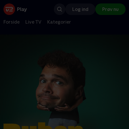
Log ind
Prøv nu
Forside
Live TV
Kategorier