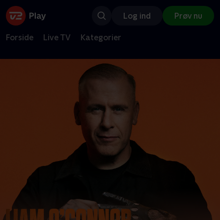
Log ind
Prøv nu
Forside
Live TV
Kategorier