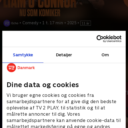
•
Comedy
•
1 t. 17 min
•
2025
•
Prøv TV 2 Play*
*Kræver pakken Basis. Administrer dit abonnement på Mit TV 2.
Liam O'Connor er vant til at stå på scenen, men aldrig uden
Samtykke
Detaljer
Om
musik. I sit første comedyshow 'LIAM' fortæller han
...
Læs mere
Andre så også
Dine data og cookies
Vi bruger egne cookies og cookies fra
samarbejdspartnere for at give dig den bedste
oplevelse af TV 2 PLAY, til statistik og til at
målrette annoncer til dig. Vores
samarbejdspartnere kan anvende cookie-data til
målrettet markedsføring på egne og andres