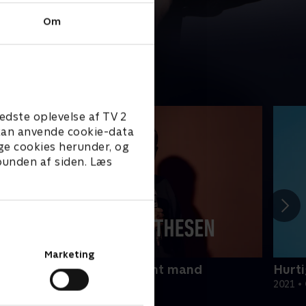
Om
edste oplevelse af TV 2
e kan anvende cookie-data
ge cookies herunder, og
 bunden af siden. Læs
Marketing
OKES - fra en hvid, straight mand
Hurt
024 • Comedy • 1 t. 48 min
2021 •