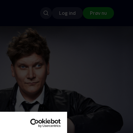
Log ind
Prøv nu