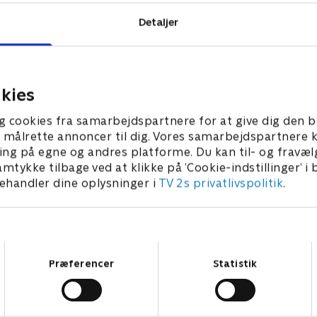
Detaljer
 TV 2.
kies
g cookies fra samarbejdspartnere for at give dig den b
l at målrette annoncer til dig. Vores samarbejdspartner
ing på egne og andres platforme. Du kan til- og fravæl
amtykke tilbage ved at klikke på ’Cookie-indstillinger’ i
handler dine oplysninger i
TV 2s privatlivspolitik
.
Samtykkevalg
Præferencer
Statistik
Bad Boy med Mick Øgendahl
J
2025 • Comedy • 1 t. 36 min
2