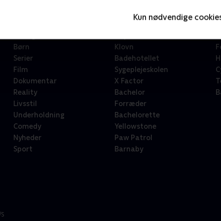
Kun nødvendige cookie
Kategorier
Populært
S
Børn
Klovn
F
Serier
Badehotellet
H
Film
Sygeplejeskolen
C
Dokumentar
X Factor
T
Reality
Bachelor
B
Livsstil
Forræder
Underholdning
Bachelorette
Comedy
Yellowstone
Nyheder
Paw Patrol
Sport
Barnaby
/S