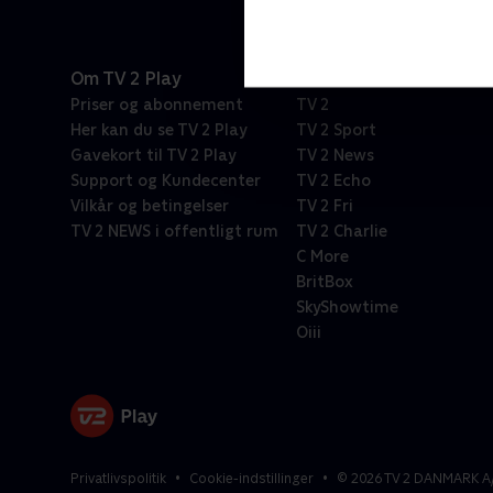
Om TV 2 Play
Kanaler
Priser og abonnement
TV 2
Her kan du se TV 2 Play
TV 2 Sport
Gavekort til TV 2 Play
TV 2 News
Support og Kundecenter
TV 2 Echo
Vilkår og betingelser
TV 2 Fri
TV 2 NEWS i offentligt rum
TV 2 Charlie
C More
BritBox
SkyShowtime
Oiii
Privatlivspolitik
Cookie-indstillinger
©
2026
TV 2 DANMARK A