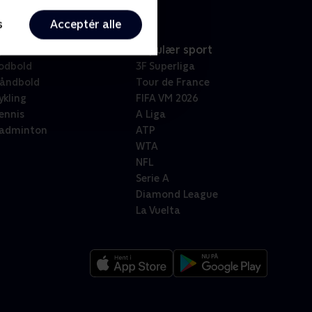
s
Acceptér alle
port
Populær sport
odbold
3F Superliga
åndbold
Tour de France
ykling
FIFA VM 2026
ennis
A Liga
adminton
ATP
WTA
NFL
Serie A
Diamond League
La Vuelta