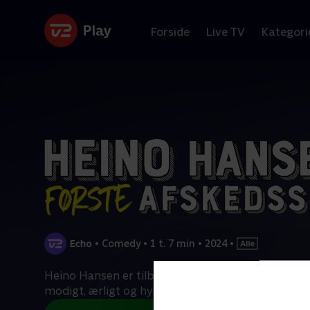
Forside
Live TV
Kategori
•
Comedy
•
1 t. 7 min
•
2024
•
Heino Hansen er tilbage med sit nye onemanshow
modigt, ærligt og hylende morsomt, og hvor du få