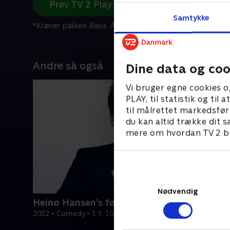
Prøv TV 2 Play*
Samtykke
*Kræver pakken Basis. Administrer dit abonnement på Mit
Andre så også
Dine data og coo
Vi bruger egne cookies o
PLAY, til statistik og ti
til målrettet markedsfør
du kan altid trække dit s
mere om hvordan TV 2 be
Nødvendig
Heino Hansen's første comedy show
2022 • Comedy • 1 t. 10 min