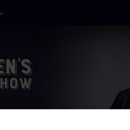
er
, som er
r
...
Læs mere