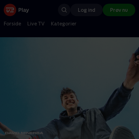
Log ind
Prøv nu
Forside
Live TV
Kategorier