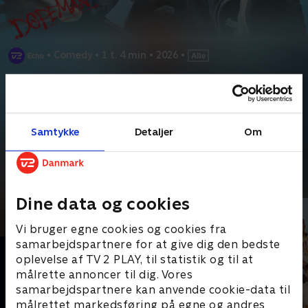
•
Comedy
•
1 t. 4 min
•
2026
•
Prøv TV 2 Play*
*Kræver pakken Basis. Administrer dit abonnement på Mit TV 2.
Fra barndommen i fodboldklubben B93 på Østerbro i
Samtykke
Detaljer
Om
København til livet som 23-årig mand med noget
...
Læs mere
Andre så også
Dine data og cookies
Vi bruger egne cookies og cookies fra
samarbejdspartnere for at give dig den bedste
oplevelse af TV 2 PLAY, til statistik og til at
målrette annoncer til dig. Vores
samarbejdspartnere kan anvende cookie-data til
målrettet markedsføring på egne og andres