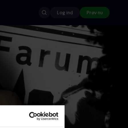
Log ind
Prøv nu