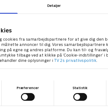
Detaljer
 TV 2.
kies
g cookies fra samarbejdspartnere for at give dig den b
l at målrette annoncer til dig. Vores samarbejdspartner
ing på egne og andres platforme. Du kan til- og fravæl
amtykke tilbage ved at klikke på ’Cookie-indstillinger’ i
handler dine oplysninger i
TV 2s privatlivspolitik
.
Samtykkevalg
Præferencer
Statistik
Steiners skyggeside
R
2025 • Dokumentar • 46 min
2