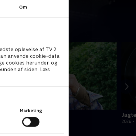
Om
edste oplevelse af TV 2
e kan anvende cookie-data
ge cookies herunder, og
 bunden af siden. Læs
Marketing
ebellen på villavejen
Jagte
021 • Dokumentar • 41 min
2026 •