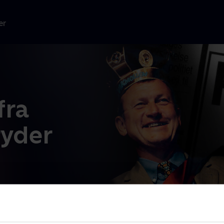
er
fra
ryder
en succes, der
de
...
Læs mere