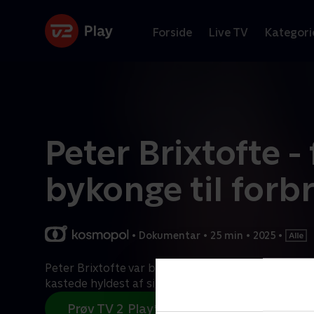
Forside
Live TV
Kategori
Peter Brixtofte - 
bykonge til forb
•
Dokumentar
•
25 min
•
2025
•
Peter Brixtofte var borgmester i Farum og skabte 
kastede hyldest af sig. Men under overfladen lure
Prøv TV 2 Play*