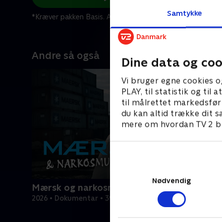
Samtykke
*Kræver pakken Basis. Administrer dit abonnement på Mit
Andre så også
Dine data og coo
Vi bruger egne cookies o
PLAY, til statistik og ti
til målrettet markedsfør
du kan altid trække dit s
mere om hvordan TV 2 be
Nødvendig
Mærsk og narkosmuglerne
2026 • Dokumentar • 39 min