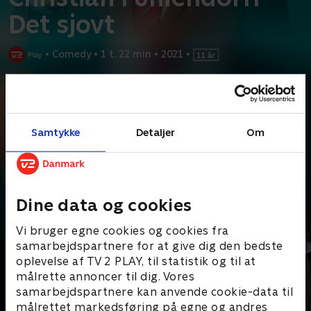
Det sjovt
•
Comedy
•
1 t. 22 min
•
2021
•
Prøv TV 2 Play*
*Kræver pakken Basis. Administrer dit abonnement på Mit TV 2.
Glæd dig til det nyeste show fra Christian Fuhlendorff, som selv
Samtykke
Detaljer
Om
fortæller, at den røde tråd er klippet over, og
...
Læs mere
Andre så også
Dine data og cookies
Vi bruger egne cookies og cookies fra
samarbejdspartnere for at give dig den bedste
oplevelse af TV 2 PLAY, til statistik og til at
målrette annoncer til dig. Vores
samarbejdspartnere kan anvende cookie-data til
målrettet markedsføring på egne og andres