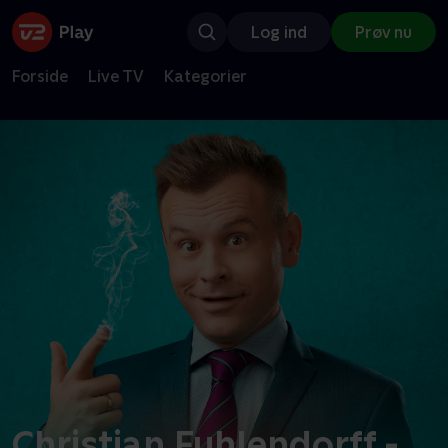
Log ind
Prøv nu
Forside
Live TV
Kategorier
Christian Fuhlendorff -