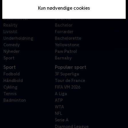
Serier
Badehotellet
Kun nødvendige cookies
Film
Sygeplejeskolen
Dokumentar
X Factor
Reality
Bachelor
Livsstil
Forræder
Underholdning
Bachelorette
Comedy
Yellowstone
Nyheder
Paw Patrol
Sport
Barnaby
Sport
Populær sport
Fodbold
3F Superliga
Håndbold
Tour de France
Cykling
FIFA VM 2026
Tennis
A Liga
Badminton
ATP
WTA
NFL
Serie A
Diamond League