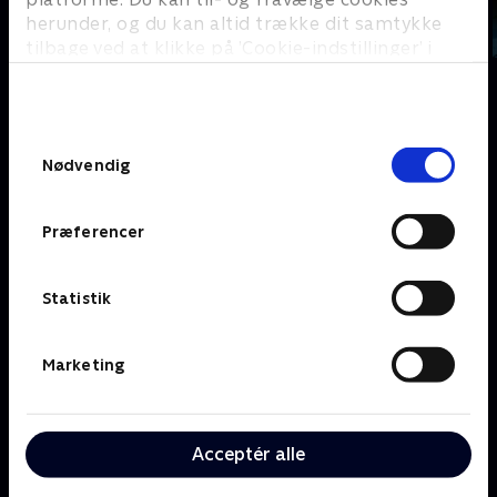
herunder, og du kan altid trække dit samtykke
tilbage ved at klikke på ’Cookie-indstillinger’ i
bunden af siden. Læs mere om hvordan TV 2
behandler dine oplysninger i
TV 2s privatlivspolitik
.
Om TV 2 Play
Kanaler
Samtykkevalg
Priser og abonnement
TV 2
Nødvendig
Her kan du se TV 2 Play
TV 2 Sport
Gavekort til TV 2 Play
TV 2 News
Præferencer
Support og
TV 2 Echo
Kundecenter
TV 2 Fri
Vilkår og betingelser
TV 2 Charlie
Statistik
TV 2 NEWS i offentligt
C More
rum
BritBox
Marketing
SkyShowtime
Oiii
Kategorier
Populært
Acceptér alle
Børn
Klovn
Serier
Badehotellet