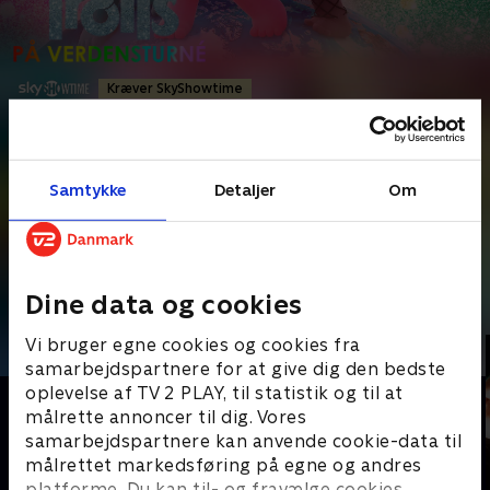
Kræver SkyShowtime
Børnefilm
•
1 t. 27 min
•
2020
•
Prøv TV 2 Play*
Samtykke
Detaljer
Om
*tilkøbes til TV 2 Play abonnement
Da rock'n'roll-troldene sætter sig for at ødelægge andre troldes
musik, begiver Poppy og Kvist og deres venner sig
...
Læs mere
Dine data og cookies
Andre så også
Vi bruger egne cookies og cookies fra
samarbejdspartnere for at give dig den bedste
oplevelse af TV 2 PLAY, til statistik og til at
målrette annoncer til dig. Vores
samarbejdspartnere kan anvende cookie-data til
målrettet markedsføring på egne og andres
platforme. Du kan til- og fravælge cookies