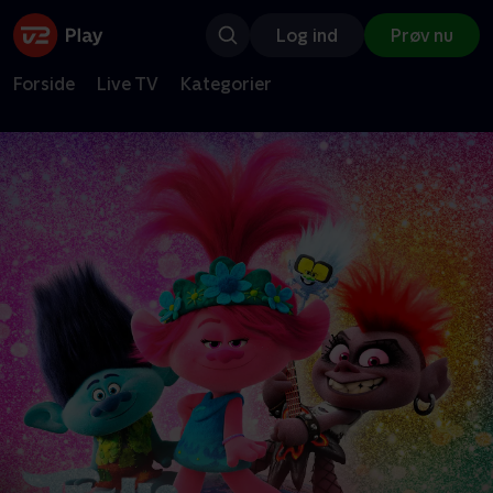
Log ind
Prøv nu
Forside
Live TV
Kategorier