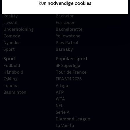
Film
Sygeplejeskolen
Kun nødvendige cookies
Dokumentar
X Factor
Reality
Bachelor
Livsstil
Forræder
Underholdning
Bachelorette
Comedy
Yellowstone
Nyheder
Paw Patrol
Sport
Barnaby
Sport
Populær sport
Fodbold
3F Superliga
Håndbold
Tour de France
Cykling
FIFA VM 2026
Tennis
A Liga
Badminton
ATP
WTA
NFL
Serie A
Diamond League
La Vuelta