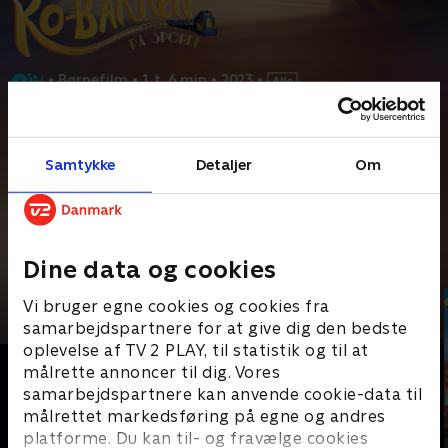
•
Børnefilm
•
1 t. 6 min
•
2023
•
Prøv TV 2 Play*
Samtykke
Detaljer
Om
*Kræver pakken Basis. Administrer dit abonnement på Mit TV 2.
På Ko-bakken kæmper de med høsten, og den geniale
opfindergris Albert Einswein har løsningen med et
...
Læs mere
Andre så også
Dine data og cookies
Vi bruger egne cookies og cookies fra
samarbejdspartnere for at give dig den bedste
oplevelse af TV 2 PLAY, til statistik og til at
målrette annoncer til dig. Vores
samarbejdspartnere kan anvende cookie-data til
målrettet markedsføring på egne og andres
platforme. Du kan til- og fravælge cookies