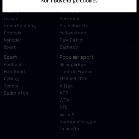
Kun nødvendige cookies
Dokumentar
X Factor
Reality
Bachelor
Livsstil
Forræder
Underholdning
Bachelorette
Comedy
Yellowstone
Nyheder
Paw Patrol
Sport
Barnaby
Sport
Populær sport
Fodbold
3F Superliga
Håndbold
Tour de France
Cykling
FIFA VM 2026
Tennis
A Liga
Badminton
ATP
WTA
NFL
Serie A
Diamond League
La Vuelta