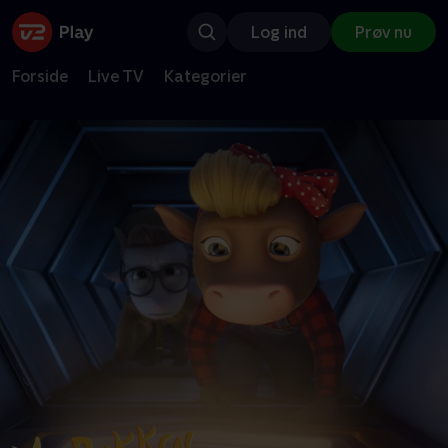
Log ind
Prøv nu
Forside
Live TV
Kategorier