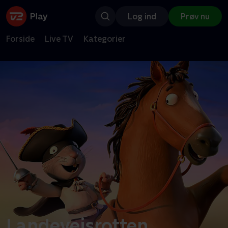
Log ind
Prøv nu
Forside
Live TV
Kategorier
Landevejsrotten