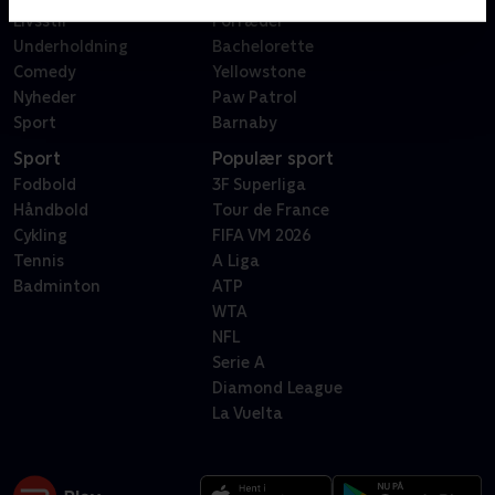
Livsstil
Forræder
Underholdning
Bachelorette
Comedy
Yellowstone
Nyheder
Paw Patrol
Sport
Barnaby
Sport
Populær sport
Fodbold
3F Superliga
Håndbold
Tour de France
Cykling
FIFA VM 2026
Tennis
A Liga
Badminton
ATP
WTA
NFL
Serie A
Diamond League
La Vuelta