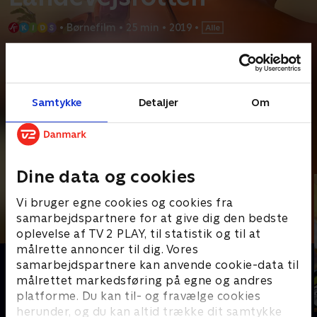
•
Børnefilm
•
25 min
•
2019
•
Prøv TV 2 Play*
*Kræver pakken Basis. Administrer dit abonnement på Mit TV 2.
Samtykke
Detaljer
Om
Animeret engelsk kortfilm om en skrupsulten rotte som stjæler
alt, hvad han kan af slik på landevejen. Men så
...
Læs mere
Andre så også
Dine data og cookies
Vi bruger egne cookies og cookies fra
samarbejdspartnere for at give dig den bedste
oplevelse af TV 2 PLAY, til statistik og til at
målrette annoncer til dig. Vores
samarbejdspartnere kan anvende cookie-data til
målrettet markedsføring på egne og andres
platforme. Du kan til- og fravælge cookies
herunder, og du kan altid trække dit samtykke