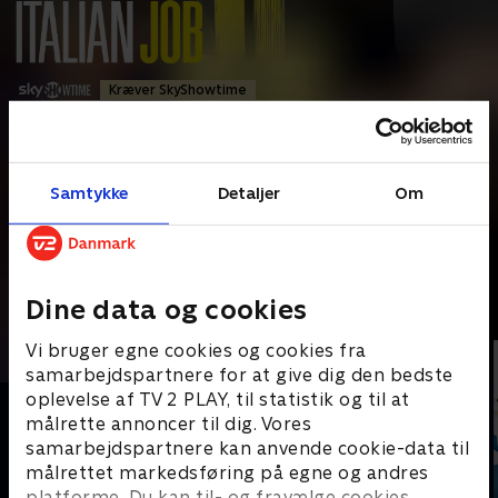
Kræver SkyShowtime
Action
•
1 t. 46 min
•
2003
•
Prøv TV 2 Play*
Samtykke
Detaljer
Om
*tilkøbes til TV 2 Play abonnement
Mestertyven Charlie Croker (Mark Wahlberg) begår sammen
med sin bande et kup i Venedig, hvor de stjæler
...
Læs mere
Dine data og cookies
Andre så også
Vi bruger egne cookies og cookies fra
samarbejdspartnere for at give dig den bedste
oplevelse af TV 2 PLAY, til statistik og til at
målrette annoncer til dig. Vores
samarbejdspartnere kan anvende cookie-data til
målrettet markedsføring på egne og andres
platforme. Du kan til- og fravælge cookies