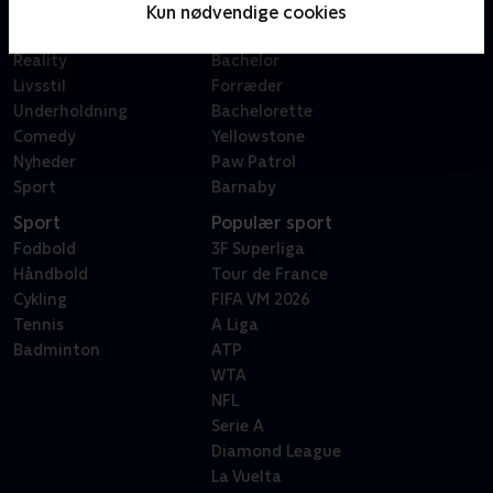
Film
Sygeplejeskolen
Kun nødvendige cookies
Dokumentar
X Factor
Reality
Bachelor
Livsstil
Forræder
Underholdning
Bachelorette
Comedy
Yellowstone
Nyheder
Paw Patrol
Sport
Barnaby
Sport
Populær sport
Fodbold
3F Superliga
Håndbold
Tour de France
Cykling
FIFA VM 2026
Tennis
A Liga
Badminton
ATP
WTA
NFL
Serie A
Diamond League
La Vuelta