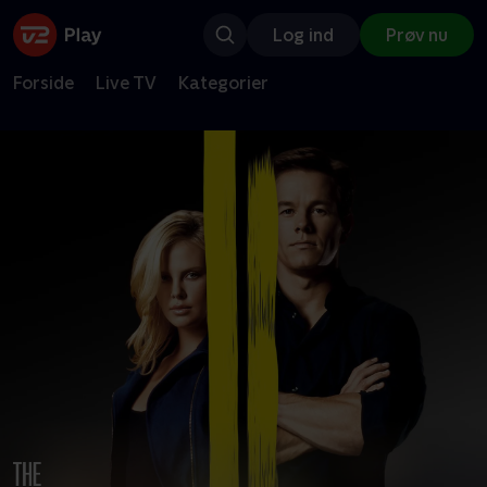
Log ind
Prøv nu
Forside
Live TV
Kategorier