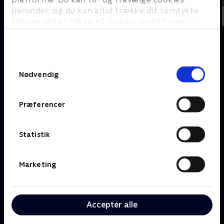
herunder, og du kan altid trække dit samtykke
tilbage ved at klikke på ’Cookie-indstillinger’ i
bunden af siden. Læs mere om hvordan TV 2
behandler dine oplysninger i
TV 2s privatlivspolitik
.
Om TV 2 Play
Kanaler
Samtykkevalg
Priser og abonnement
TV 2
Nødvendig
Her kan du se TV 2 Play
TV 2 Sport
Gavekort til TV 2 Play
TV 2 News
Præferencer
Support og
TV 2 Echo
Kundecenter
TV 2 Fri
Vilkår og betingelser
TV 2 Charlie
Statistik
TV 2 NEWS i offentligt
C More
rum
BritBox
Marketing
SkyShowtime
Oiii
Kategorier
Populært
Acceptér alle
Børn
Klovn
Serier
Badehotellet