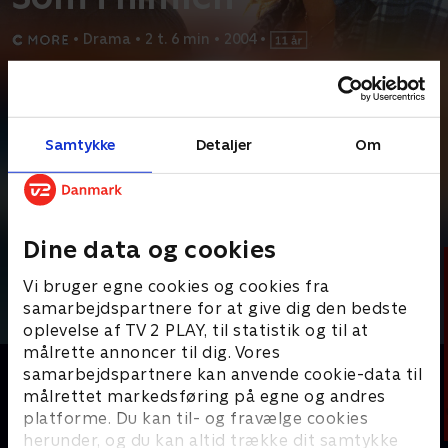
•
Drama
•
2 t. 6 min
•
2004
•
Prøv TV 2 Play*
*Kræver pakken Basis. Administrer dit abonnement på Mit TV 2.
Samtykke
Detaljer
Om
En internationalt berømmet dirigent afbryder pludseligt sin
karriere og vender tilbage til sin barndomsby i
...
Læs mere
Andre så også
Dine data og cookies
Vi bruger egne cookies og cookies fra
samarbejdspartnere for at give dig den bedste
oplevelse af TV 2 PLAY, til statistik og til at
målrette annoncer til dig. Vores
samarbejdspartnere kan anvende cookie-data til
målrettet markedsføring på egne og andres
platforme. Du kan til- og fravælge cookies
herunder, og du kan altid trække dit samtykke