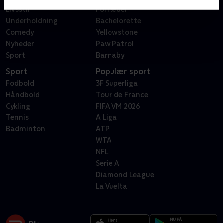
Livsstil
Forræder
Underholdning
Bachelorette
Comedy
Yellowstone
Nyheder
Paw Patrol
Sport
Barnaby
Sport
Populær sport
Fodbold
3F Superliga
Håndbold
Tour de France
Cykling
FIFA VM 2026
Tennis
A Liga
Badminton
ATP
WTA
NFL
Serie A
Diamond League
La Vuelta