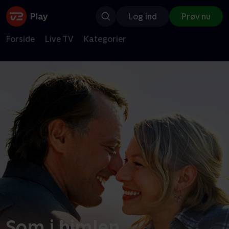
Log ind
Prøv nu
Forside
Live TV
Kategorier
Som i himlen