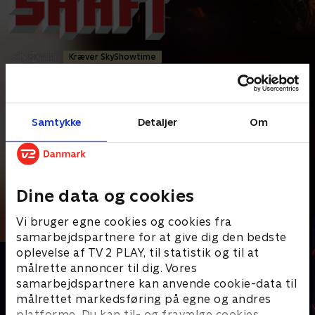
Kræver SkyShowtime
Action
•
1 t. 35 min
•
2000
•
Prøv TV 2 Play*
Samtykke
Detaljer
Om
*tilkøbes til TV 2 Play abonnement
Privatdetektiven John Shaft fra New York slår sig sammen med
en narkobetjent på en mission for at finde det
...
Læs mere
Dine data og cookies
Andre så også
Vi bruger egne cookies og cookies fra
samarbejdspartnere for at give dig den bedste
oplevelse af TV 2 PLAY, til statistik og til at
målrette annoncer til dig. Vores
samarbejdspartnere kan anvende cookie-data til
målrettet markedsføring på egne og andres
platforme. Du kan til- og fravælge cookies