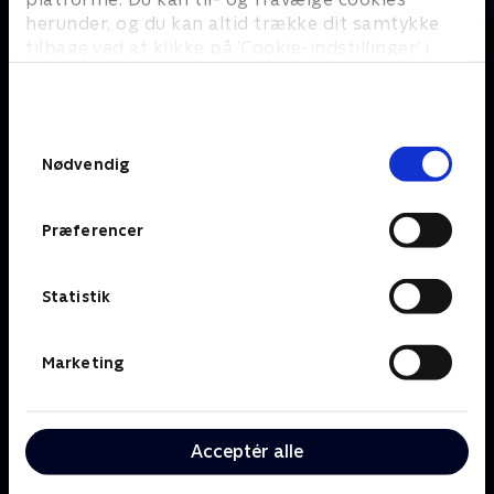
herunder, og du kan altid trække dit samtykke
tilbage ved at klikke på ’Cookie-indstillinger’ i
bunden af siden. Læs mere om hvordan TV 2
behandler dine oplysninger i
TV 2s privatlivspolitik
.
Om TV 2 Play
Kanaler
Samtykkevalg
Priser og abonnement
TV 2
Nødvendig
Her kan du se TV 2 Play
TV 2 Sport
Gavekort til TV 2 Play
TV 2 News
Præferencer
Support og
TV 2 Echo
Kundecenter
TV 2 Fri
Vilkår og betingelser
TV 2 Charlie
Statistik
TV 2 NEWS i offentligt
C More
rum
BritBox
Marketing
SkyShowtime
Oiii
Kategorier
Populært
Acceptér alle
Børn
Klovn
Serier
Badehotellet