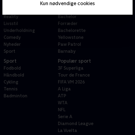
Film
Sygeplejeskolen
Kun nødvendige cookies
Dokumentar
X Factor
Reality
Bachelor
Livsstil
Forræder
Underholdning
Bachelorette
Comedy
Yellowstone
Nyheder
Paw Patrol
Sport
Barnaby
Sport
Populær sport
Fodbold
3F Superliga
Håndbold
Tour de France
Cykling
FIFA VM 2026
Tennis
A Liga
Badminton
ATP
WTA
NFL
Serie A
Diamond League
La Vuelta