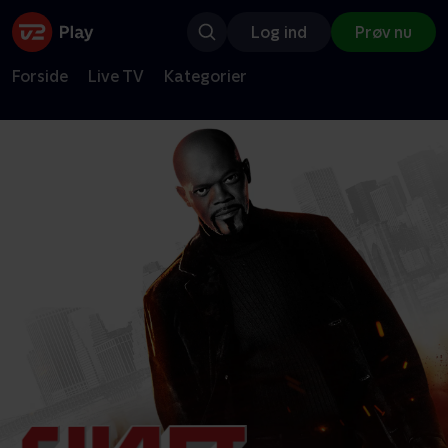
Log ind
Prøv nu
Forside
Live TV
Kategorier