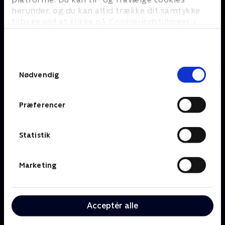
herunder, og du kan altid trække dit samtykke
tilbage ved at klikke på ’Cookie-indstillinger’ i
bunden af siden. Læs mere om hvordan TV 2
behandler dine oplysninger i
TV 2s privatlivspolitik
.
Om TV 2 Play
Kanaler
Samtykkevalg
Priser og abonnement
TV 2
Nødvendig
Her kan du se TV 2 Play
TV 2 Sport
Gavekort til TV 2 Play
TV 2 News
Præferencer
Support og
TV 2 Echo
Kundecenter
TV 2 Fri
Vilkår og betingelser
TV 2 Charlie
Statistik
TV 2 NEWS i offentligt
C More
rum
BritBox
Marketing
SkyShowtime
Oiii
Kategorier
Populært
Acceptér alle
Børn
Klovn
Serier
Badehotellet