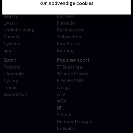
Film
Sygeplejeskolen
Kun nødvendige cookies
Dokumentar
X Factor
Reality
Bachelor
Livsstil
Forræder
Underholdning
Bachelorette
Comedy
Yellowstone
Nyheder
Paw Patrol
Sport
Barnaby
Sport
Populær sport
Fodbold
3F Superliga
Håndbold
Tour de France
Cykling
FIFA VM 2026
Tennis
A Liga
Badminton
ATP
WTA
NFL
Serie A
Diamond League
La Vuelta