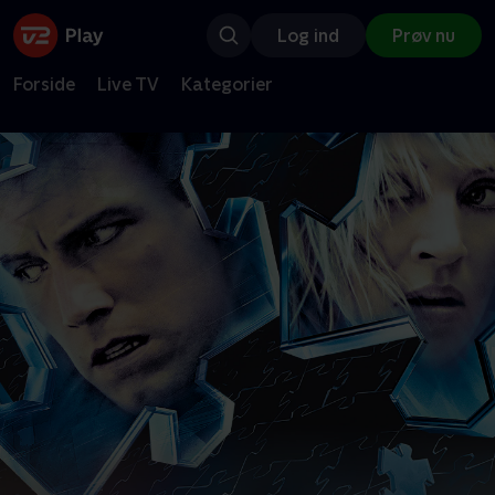
Log ind
Prøv nu
Forside
Live TV
Kategorier