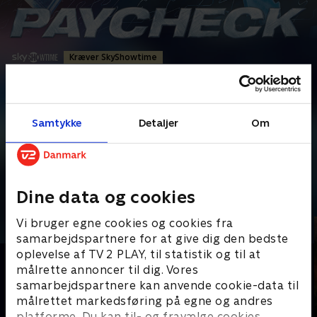
Kræver SkyShowtime
Action
•
1 t. 54 min
•
2003
•
Prøv TV 2 Play*
Samtykke
Detaljer
Om
*tilkøbes til TV 2 Play abonnement
Ingeniøren Michael Jennings er et geni, der får slettet sin
korttidshukommelse efter hvert hemmeligt
...
Læs mere
Dine data og cookies
Andre så også
Vi bruger egne cookies og cookies fra
samarbejdspartnere for at give dig den bedste
oplevelse af TV 2 PLAY, til statistik og til at
målrette annoncer til dig. Vores
samarbejdspartnere kan anvende cookie-data til
målrettet markedsføring på egne og andres
platforme. Du kan til- og fravælge cookies