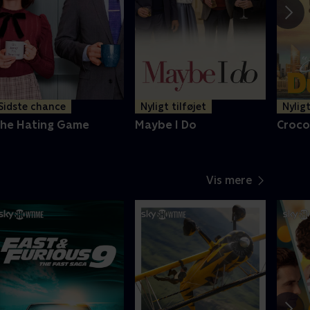
Sidste chance
Nyligt tilføjet
Nyligt
he Hating Game
Maybe I Do
Croco
Vis mere