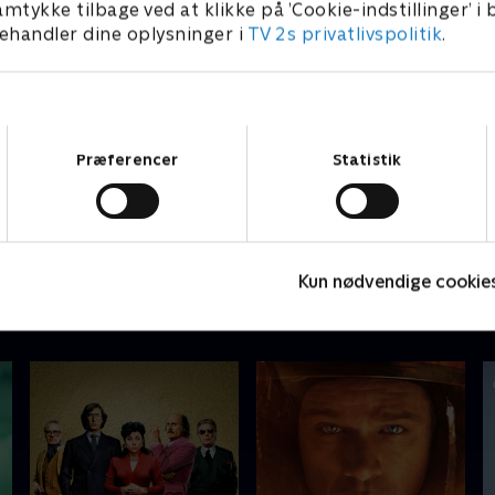
amtykke tilbage ved at klikke på ’Cookie-indstillinger’ i
handler dine oplysninger i
TV 2s privatlivspolitik
.
Samtykkevalg
Præferencer
Statistik
Beck - Den usynlige
Beck - Dødvande (50)
R
mand (52)
Kun nødvendige cookie