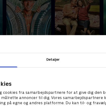
Nyligt tilføjet
Nyligt tilføjet
Crocodile Dundee
Jerry & Marge Go Large
A
Detaljer
kies
g cookies fra samarbejdspartnere for at give dig den b
l at målrette annoncer til dig. Vores samarbejdspartner
ing på egne og andres platforme. Du kan til- og fravæl