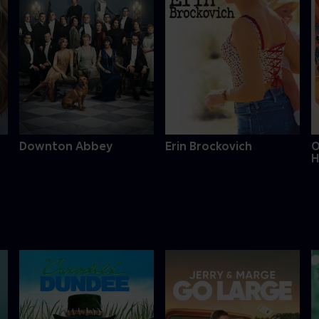
Downton Abbey
Erin Brockovich
O
H