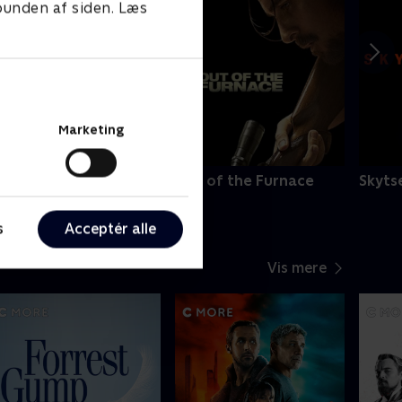
 bunden af siden. Læs
Marketing
ampart
Out of the Furnace
Skyts
s
Acceptér alle
Vis mere