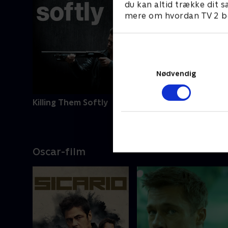
du kan altid trække dit s
mere om hvordan TV 2 be
Nødvendig
Killing Them Softly
Beck - Fra asken (53)
Oscar-film