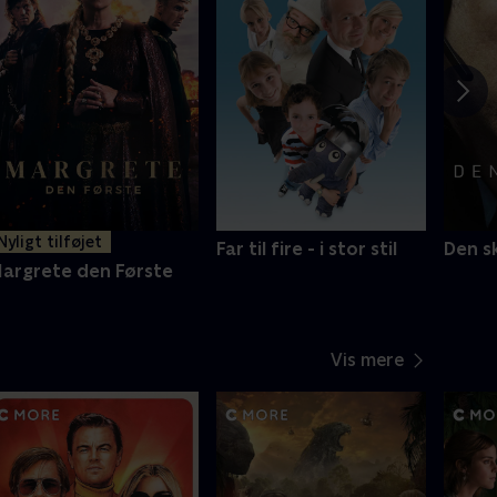
Nyligt tilføjet
Far til fire - i stor stil
Den s
argrete den Første
Vis mere