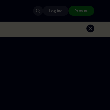
Log ind
Prøv nu