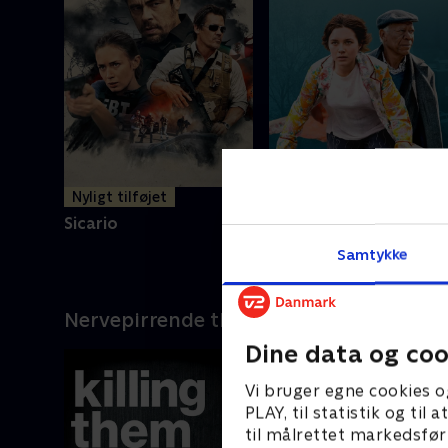
Nyligt tilføjet
Nyligt tilføjet
Sicario
A Good Person
Samtykke
Nervepirrende thrillers
Dine data og coo
Vi bruger egne cookies o
PLAY, til statistik og ti
til målrettet markedsfør