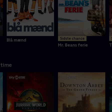
Sidste chance
Blå mænd
Mr. Beans ferie
T
wtime