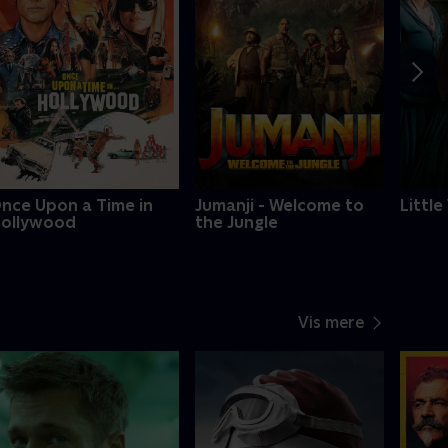
nce Upon a Time in
Jumanji - Welcome to
Littl
ollywood
the Jungle
Vis mere