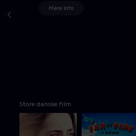
Gå til
forrige
slide
Nyligt tilføjet
Store danske film
En FBI-agent må tilsidesætte sine
værdier for at overleve i prisbelønnet
actionfilm